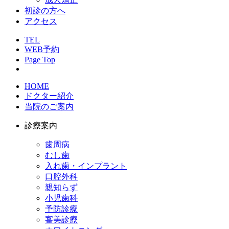
初診の方へ
アクセス
TEL
WEB予約
Page Top
HOME
ドクター紹介
当院のご案内
診療案内
歯周病
むし歯
入れ歯・インプラント
口腔外科
親知らず
小児歯科
予防診療
審美診療