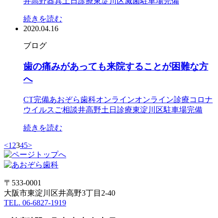
井高野
器具
土日診療
東淀川区
滅菌
駐車場完備
続きを読む
2020.04.16
ブログ
歯の痛みがあっても来院することが困難な方
へ
CT完備
あおぞら歯科
オンライン
オンライン診療
コロナ
ウイルス
ご相談
井高野
土日診療
東淀川区
駐車場完備
続きを読む
<
1
2
3
4
5
>
〒533-0001
大阪市東淀川区井高野3丁目2-40
TEL. 06-6827-1919