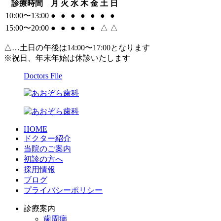
診療時間
月
火
水
木
金
土
日
10:00〜13:00
●
●
●
●
●
●
●
15:00〜20:00
●
●
●
●
●
△
△
△…土日の午後は14:00〜17:00となります
※祝日、年末年始は休診いたします
Doctors File
HOME
ドクター紹介
当院のご案内
初診の方へ
採用情報
ブログ
プライバシーポリシー
診療案内
歯周病