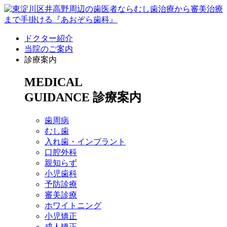
ドクター紹介
当院のご案内
診療案内
MEDICAL
GUIDANCE
診療案内
歯周病
むし歯
入れ歯・インプラント
口腔外科
親知らず
小児歯科
予防診療
審美診療
ホワイトニング
小児矯正
成人矯正