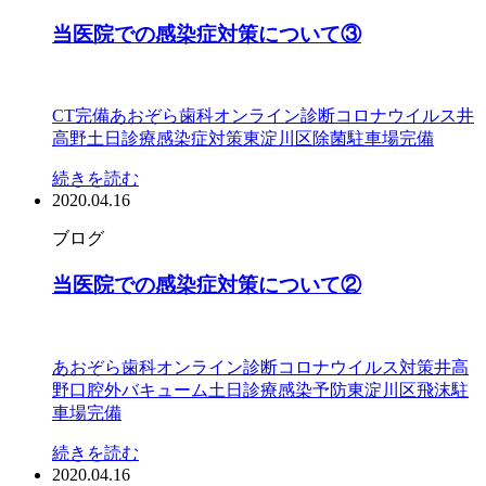
当医院での感染症対策について③
CT完備
あおぞら歯科
オンライン診断
コロナウイルス
井
高野
土日診療
感染症対策
東淀川区
除菌
駐車場完備
続きを読む
2020.04.16
ブログ
当医院での感染症対策について②
あおぞら歯科
オンライン診断
コロナウイルス対策
井高
野
口腔外バキューム
土日診療
感染予防
東淀川区
飛沫
駐
車場完備
続きを読む
2020.04.16