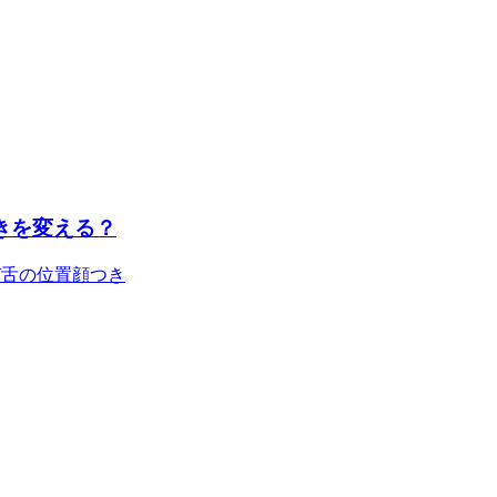
つきを変える？
び
舌の位置
顔つき