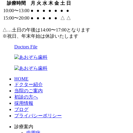
診療時間
月
火
水
木
金
土
日
10:00〜13:00
●
●
●
●
●
●
●
15:00〜20:00
●
●
●
●
●
△
△
△…土日の午後は14:00〜17:00となります
※祝日、年末年始は休診いたします
Doctors File
HOME
ドクター紹介
当院のご案内
初診の方へ
採用情報
ブログ
プライバシーポリシー
診療案内
歯周病