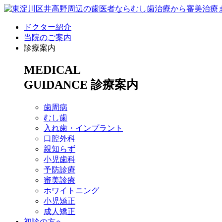
ドクター紹介
当院のご案内
診療案内
MEDICAL
GUIDANCE
診療案内
歯周病
むし歯
入れ歯・インプラント
口腔外科
親知らず
小児歯科
予防診療
審美診療
ホワイトニング
小児矯正
成人矯正
初診の方へ