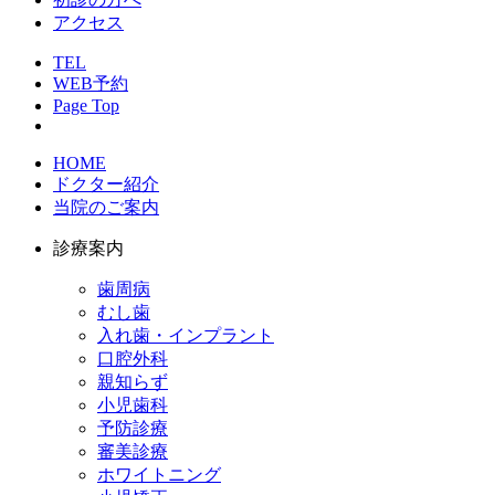
アクセス
TEL
WEB予約
Page Top
HOME
ドクター紹介
当院のご案内
診療案内
歯周病
むし歯
入れ歯・インプラント
口腔外科
親知らず
小児歯科
予防診療
審美診療
ホワイトニング