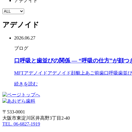
アデノイド
アデノイド
2026.06.27
ブログ
口呼吸と歯並びの関係 ― “呼吸の仕方”が顔
MFT
アデノイド
アデノイド顔貌
上あご
前歯
口呼吸
歯並
続きを読む
〒533-0001
大阪市東淀川区井高野3丁目2-40
TEL. 06-6827-1919