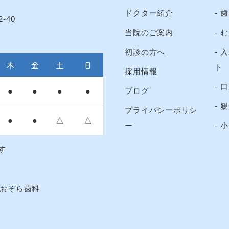
ドクター紹介
歯
-40
当院のご案内
む
初診の方へ
入
木
金
土
日
ト
採用情報
口
ブログ
●
●
●
●
親
プライバシーポリシ
●
●
△
△
ー
小
す