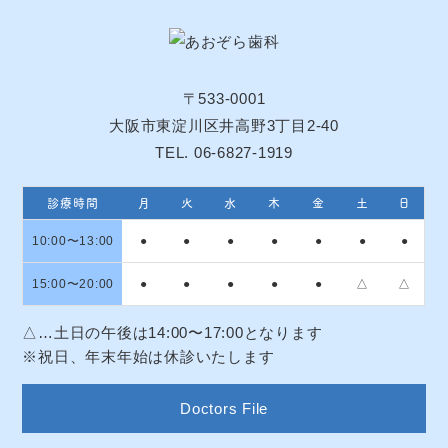
〒533-0001
大阪市東淀川区井高野3丁目2-40
TEL. 06-6827-1919
診療時間
月
火
水
木
金
土
日
10:00〜13:00
●
●
●
●
●
●
●
15:00〜20:00
●
●
●
●
●
△
△
△…土日の午後は14:00〜17:00となります
※祝日、年末年始は休診いたします
Doctors File