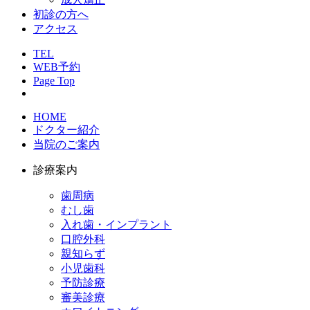
初診の方へ
アクセス
TEL
WEB予約
Page Top
HOME
ドクター紹介
当院のご案内
診療案内
歯周病
むし歯
入れ歯・インプラント
口腔外科
親知らず
小児歯科
予防診療
審美診療