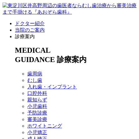
ドクター紹介
当院のご案内
診療案内
MEDICAL
GUIDANCE
診療案内
歯周病
むし歯
入れ歯・インプラント
口腔外科
親知らず
小児歯科
予防診療
審美診療
ホワイトニング
小児矯正
成人矯正