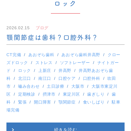
ロック
2026.02.15
ブログ
顎関節症は歯科？口腔外科？
CT完備
あおぞら歯科
あおぞら歯科井高野
クロー
ズドロック
ストレス
ソフトレーザー
ナイトガー
ド
ロック
上新庄
井高野
井高野あおぞら歯
科
北江口
南江口
口腔ケア
口腔外科
吹田
市
嚙み合わせ
土日診療
大阪市
大阪市東淀川
区
定期検診
摂津市
東淀川区
歯ぎしり
歯
科
緊張
開口障害
顎関節症
食いしばり
駐車
場完備
続きを読む