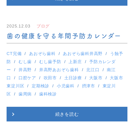
2025.12.03
ブログ
歯の健康を守る年間予防カレンダー
CT完備
あおぞら歯科
あおぞら歯科井高野
う蝕予
防
むし歯
むし歯予防
上新庄
予防カレンダ
ー
井高野
井高野あおぞら歯科
北江口
南江
口
口腔ケア
吹田市
土日診療
大阪市
大阪市
東淀川区
定期検診
小児歯科
摂津市
東淀川
区
歯周病
歯科検診
続きを読む