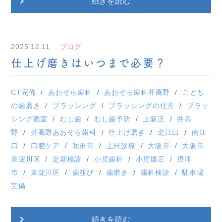
続きを読む
2025.12.11
ブログ
仕上げ磨きはいつまで必要？
CT完備
あおぞら歯科
あおぞら歯科井高野
こども
の歯磨き
ブラッシング
ブラッシングの仕方
ブラッ
シング教室
むし歯
むし歯予防
上新庄
井高
野
井高野あおぞら歯科
仕上げ磨き
北江口
南江
口
口腔ケア
吹田市
土日診療
大阪市
大阪市
東淀川区
定期検診
小児歯科
小児矯正
摂津
市
東淀川区
歯並び
歯磨き
歯科検診
駐車場
完備
続きを読む