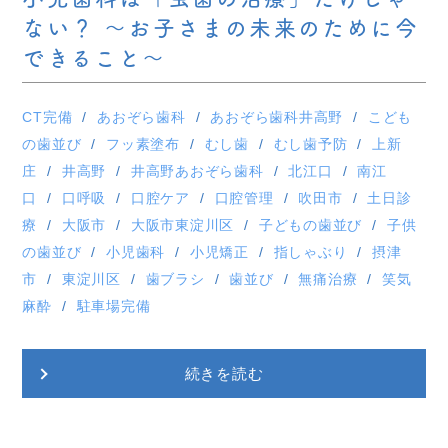
ない？ 〜お子さまの未来のために今
できること〜
CT完備
あおぞら歯科
あおぞら歯科井高野
こども
の歯並び
フッ素塗布
むし歯
むし歯予防
上新
庄
井高野
井高野あおぞら歯科
北江口
南江
口
口呼吸
口腔ケア
口腔管理
吹田市
土日診
療
大阪市
大阪市東淀川区
子どもの歯並び
子供
の歯並び
小児歯科
小児矯正
指しゃぶり
摂津
市
東淀川区
歯ブラシ
歯並び
無痛治療
笑気
麻酔
駐車場完備
続きを読む