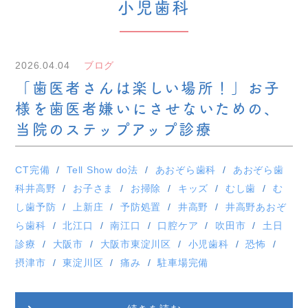
小児歯科
2026.04.04
ブログ
「歯医者さんは楽しい場所！」お子
様を歯医者嫌いにさせないための、
当院のステップアップ診療
CT完備
Tell Show do法
あおぞら歯科
あおぞら歯
科井高野
お子さま
お掃除
キッズ
むし歯
む
し歯予防
上新庄
予防処置
井高野
井高野あおぞ
ら歯科
北江口
南江口
口腔ケア
吹田市
土日
診療
大阪市
大阪市東淀川区
小児歯科
恐怖
摂津市
東淀川区
痛み
駐車場完備