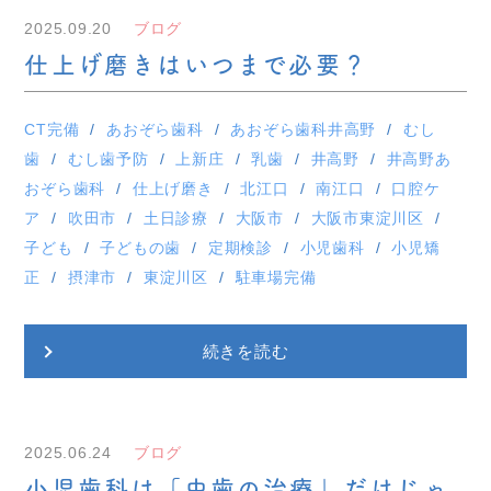
2025.09.20
ブログ
仕上げ磨きはいつまで必要？
CT完備
あおぞら歯科
あおぞら歯科井高野
むし
歯
むし歯予防
上新庄
乳歯
井高野
井高野あ
おぞら歯科
仕上げ磨き
北江口
南江口
口腔ケ
ア
吹田市
土日診療
大阪市
大阪市東淀川区
子ども
子どもの歯
定期検診
小児歯科
小児矯
正
摂津市
東淀川区
駐車場完備
続きを読む
2025.06.24
ブログ
小児歯科は「虫歯の治療」だけじゃ