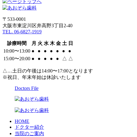
〒533-0001
大阪市東淀川区井高野3丁目2-40
TEL. 06-6827-1919
診療時間
月
火
水
木
金
土
日
10:00〜13:00
●
●
●
●
●
●
●
15:00〜20:00
●
●
●
●
●
△
△
△…土日の午後は14:00〜17:00となります
※祝日、年末年始は休診いたします
Doctors File
HOME
ドクター紹介
当院のご案内