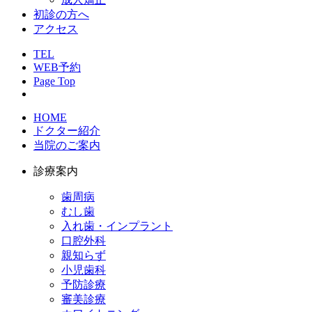
初診の方へ
アクセス
TEL
WEB予約
Page Top
HOME
ドクター紹介
当院のご案内
診療案内
歯周病
むし歯
入れ歯・インプラント
口腔外科
親知らず
小児歯科
予防診療
審美診療