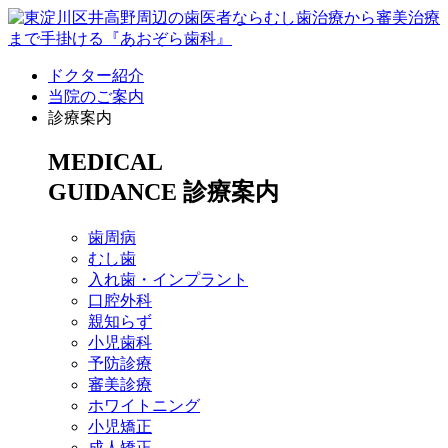
ドクター紹介
当院のご案内
診療案内
MEDICAL
GUIDANCE
診療案内
歯周病
むし歯
入れ歯・インプラント
口腔外科
親知らず
小児歯科
予防診療
審美診療
ホワイトニング
小児矯正
成人矯正