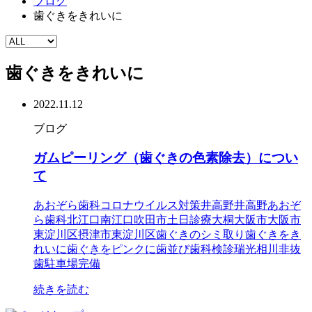
ブログ
歯ぐきをきれいに
歯ぐきをきれいに
2022.11.12
ブログ
ガムピーリング（歯ぐきの色素除去）につい
て
あおぞら歯科
コロナウイルス対策
井高野
井高野あおぞ
ら歯科
北江口
南江口
吹田市
土日診療
大桐
大阪市
大阪市
東淀川区
摂津市
東淀川区
歯ぐきのシミ取り
歯ぐきをき
れいに
歯ぐきをピンクに
歯並び
歯科検診
瑞光
相川
非抜
歯
駐車場完備
続きを読む