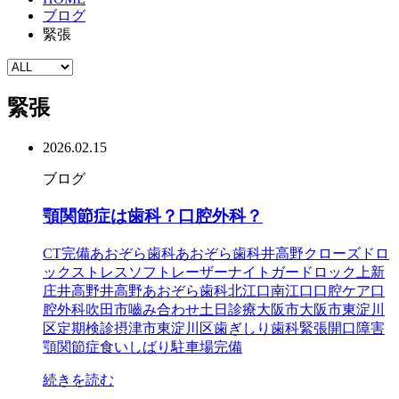
ブログ
緊張
緊張
2026.02.15
ブログ
顎関節症は歯科？口腔外科？
CT完備
あおぞら歯科
あおぞら歯科井高野
クローズドロ
ック
ストレス
ソフトレーザー
ナイトガード
ロック
上新
庄
井高野
井高野あおぞら歯科
北江口
南江口
口腔ケア
口
腔外科
吹田市
嚙み合わせ
土日診療
大阪市
大阪市東淀川
区
定期検診
摂津市
東淀川区
歯ぎしり
歯科
緊張
開口障害
顎関節症
食いしばり
駐車場完備
続きを読む