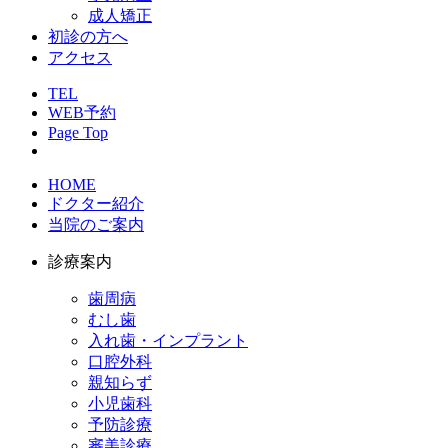
成人矯正
初診の方へ
アクセス
TEL
WEB予約
Page Top
HOME
ドクター紹介
当院のご案内
診療案内
歯周病
むし歯
入れ歯・インプラント
口腔外科
親知らず
小児歯科
予防診療
審美診療