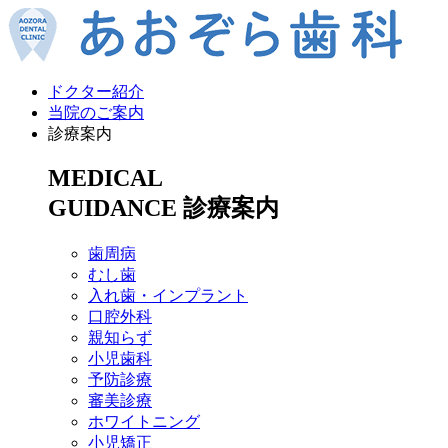
ドクター紹介
当院のご案内
診療案内
MEDICAL
GUIDANCE
診療案内
歯周病
むし歯
入れ歯・インプラント
口腔外科
親知らず
小児歯科
予防診療
審美診療
ホワイトニング
小児矯正