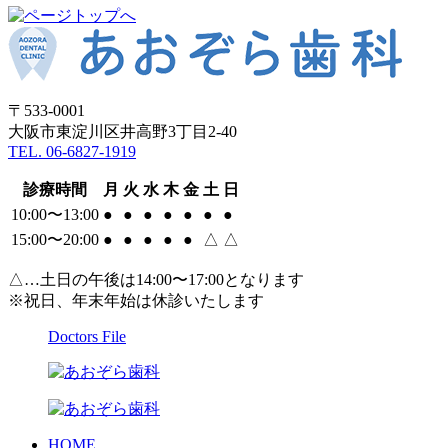
〒533-0001
大阪市東淀川区井高野3丁目2-40
TEL. 06-6827-1919
診療時間
月
火
水
木
金
土
日
10:00〜13:00
●
●
●
●
●
●
●
15:00〜20:00
●
●
●
●
●
△
△
△…土日の午後は14:00〜17:00となります
※祝日、年末年始は休診いたします
Doctors File
HOME