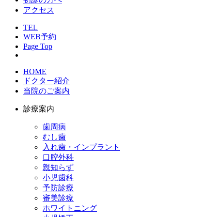
アクセス
TEL
WEB予約
Page Top
HOME
ドクター紹介
当院のご案内
診療案内
歯周病
むし歯
入れ歯・インプラント
口腔外科
親知らず
小児歯科
予防診療
審美診療
ホワイトニング