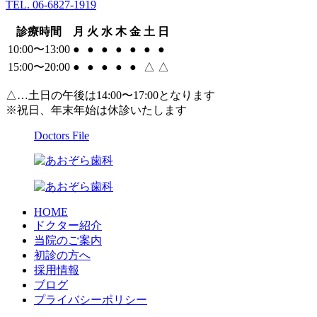
TEL. 06-6827-1919
診療時間
月
火
水
木
金
土
日
10:00〜13:00
●
●
●
●
●
●
●
15:00〜20:00
●
●
●
●
●
△
△
△…土日の午後は14:00〜17:00となります
※祝日、年末年始は休診いたします
Doctors File
HOME
ドクター紹介
当院のご案内
初診の方へ
採用情報
ブログ
プライバシーポリシー