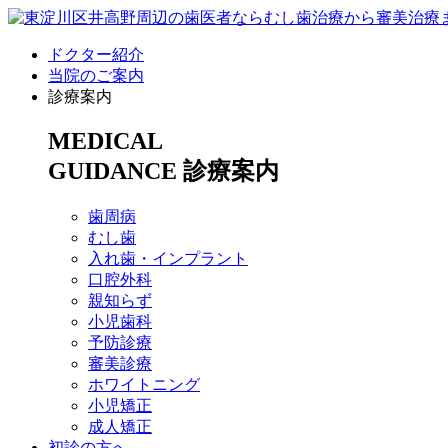
ドクター紹介
当院のご案内
診療案内
MEDICAL
GUIDANCE
診療案内
歯周病
むし歯
入れ歯・インプラント
口腔外科
親知らず
小児歯科
予防診療
審美診療
ホワイトニング
小児矯正
成人矯正
初診の方へ