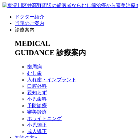
ドクター紹介
当院のご案内
診療案内
MEDICAL
GUIDANCE
診療案内
歯周病
むし歯
入れ歯・インプラント
口腔外科
親知らず
小児歯科
予防診療
審美診療
ホワイトニング
小児矯正
成人矯正
初診の方へ