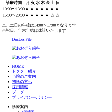
診療時間
月
火
水
木
金
土
日
10:00〜13:00
●
●
●
●
●
●
●
15:00〜20:00
●
●
●
●
●
△
△
△…土日の午後は14:00〜17:00となります
※祝日、年末年始は休診いたします
Doctors File
HOME
ドクター紹介
当院のご案内
初診の方へ
採用情報
ブログ
プライバシーポリシー
診療案内
歯周病