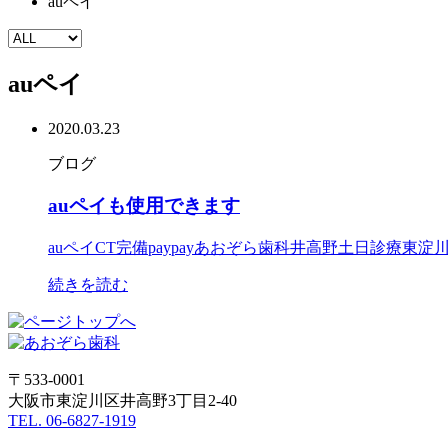
auペイ
auペイ
2020.03.23
ブログ
auペイも使用できます
auペイ
CT完備
paypay
あおぞら歯科
井高野
土日診療
東淀
続きを読む
〒533-0001
大阪市東淀川区井高野3丁目2-40
TEL. 06-6827-1919