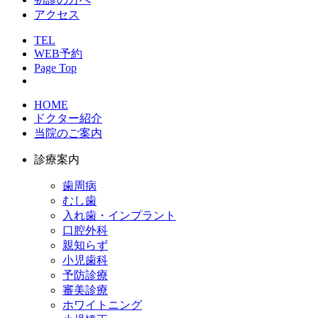
アクセス
TEL
WEB予約
Page Top
HOME
ドクター紹介
当院のご案内
診療案内
歯周病
むし歯
入れ歯・インプラント
口腔外科
親知らず
小児歯科
予防診療
審美診療
ホワイトニング