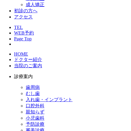
成人矯正
初診の方へ
アクセス
TEL
WEB予約
Page Top
HOME
ドクター紹介
当院のご案内
診療案内
歯周病
むし歯
入れ歯・インプラント
口腔外科
親知らず
小児歯科
予防診療
審美診療