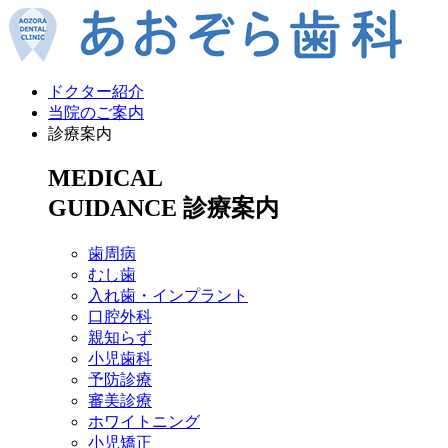
ドクター紹介
当院のご案内
診療案内
MEDICAL
GUIDANCE
診療案内
歯周病
むし歯
入れ歯・インプラント
口腔外科
親知らず
小児歯科
予防診療
審美診療
ホワイトニング
小児矯正