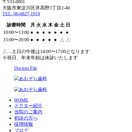
〒533-0001
大阪市東淀川区井高野3丁目2-40
TEL. 06-6827-1919
診療時間
月
火
水
木
金
土
日
10:00〜13:00
●
●
●
●
●
●
●
15:00〜20:00
●
●
●
●
●
△
△
△…土日の午後は14:00〜17:00となります
※祝日、年末年始は休診いたします
Doctors File
HOME
ドクター紹介
当院のご案内
初診の方へ
採用情報
ブログ