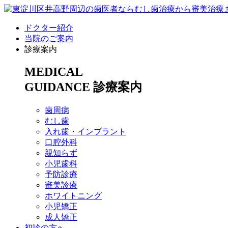
ドクター紹介
当院のご案内
診療案内
MEDICAL
GUIDANCE
診療案内
歯周病
むし歯
入れ歯・インプラント
口腔外科
親知らず
小児歯科
予防診療
審美診療
ホワイトニング
小児矯正
成人矯正
初診の方へ