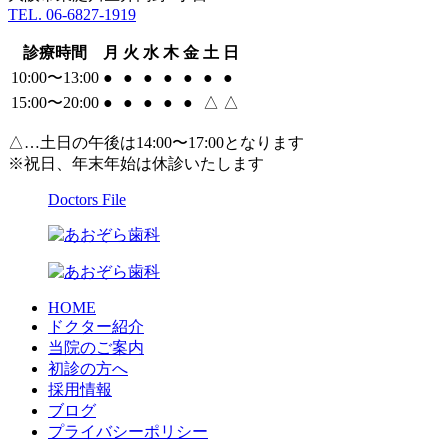
TEL. 06-6827-1919
診療時間
月
火
水
木
金
土
日
10:00〜13:00
●
●
●
●
●
●
●
15:00〜20:00
●
●
●
●
●
△
△
△…土日の午後は14:00〜17:00となります
※祝日、年末年始は休診いたします
Doctors File
HOME
ドクター紹介
当院のご案内
初診の方へ
採用情報
ブログ
プライバシーポリシー