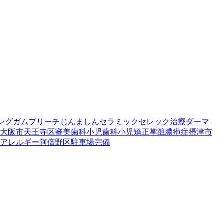
ング
ガムブリーチ
じんましん
セラミック
セレック治療
ダーマ
大阪市
天王寺区
審美歯科
小児歯科
小児矯正
掌蹠膿疱症
摂津市
アレルギー
阿倍野区
駐車場完備