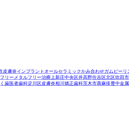
性皮膚炎
インプラント
オールセラミック
かみ合わせ
ガムピーリ
フリー
メタルフリー治療
上新庄
中央区
井高野
住吉区
北区
吹田市
く
歯医者
歯科
淀川区
皮膚炎
相川
矯正歯科
茨木市
蕁麻疹
豊中
金属