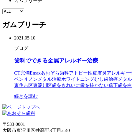
ガムブリーチ
ガムブリーチ
2021.05.10
ブログ
歯科でできる金属アレルギー治療
CT完備
Emax
あおぞら歯科
アトピー性皮膚炎
アレルギー
ペン４
ノンメタル治療
ホワイトニング
むし歯治療
メタル
東住吉区
東淀川区
歯をきれいに
歯を抜かない矯正
歯を白
続きを読む
〒533-0001
大阪市東淀川区井高野3丁目2-40