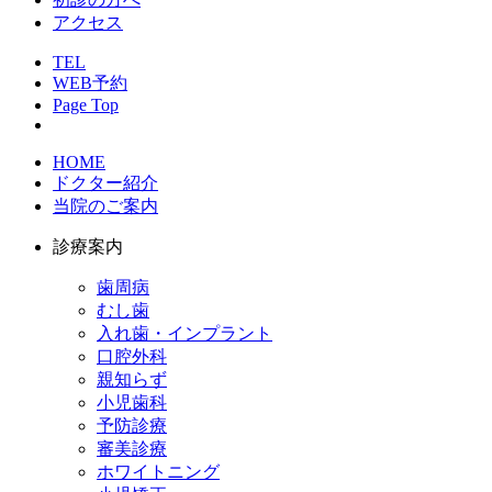
アクセス
TEL
WEB予約
Page Top
HOME
ドクター紹介
当院のご案内
診療案内
歯周病
むし歯
入れ歯・インプラント
口腔外科
親知らず
小児歯科
予防診療
審美診療
ホワイトニング