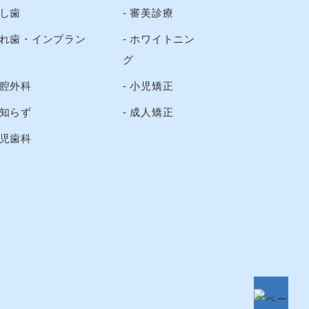
し歯
審美診療
れ歯・インプラン
ホワイトニン
グ
腔外科
小児矯正
知らず
成人矯正
児歯科