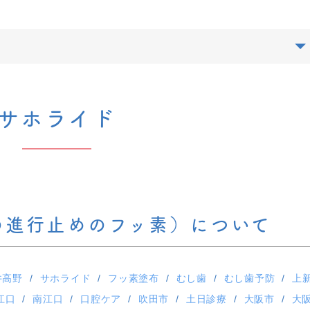
サホライド
の進行止めのフッ素）について
井高野
サホライド
フッ素塗布
むし歯
むし歯予防
上
江口
南江口
口腔ケア
吹田市
土日診療
大阪市
大