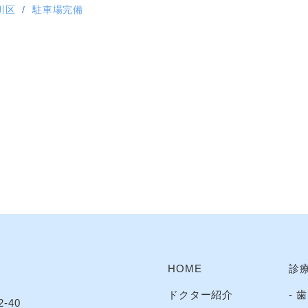
川区
駐車場完備
HOME
診
ドクター紹介
歯
-40