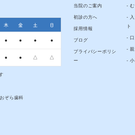
当院のご案内
む
初診の方へ
入
木
金
土
日
ト
採用情報
口
ブログ
●
●
●
●
親
プライバシーポリシ
●
●
△
△
ー
小
す