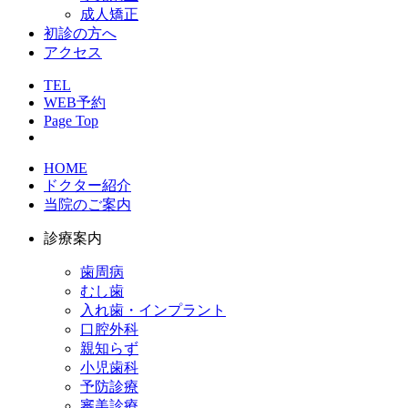
成人矯正
初診の方へ
アクセス
TEL
WEB予約
Page Top
HOME
ドクター紹介
当院のご案内
診療案内
歯周病
むし歯
入れ歯・インプラント
口腔外科
親知らず
小児歯科
予防診療
審美診療