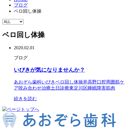
ブログ
ベロ回し体操
ベロ回し体操
2020.02.01
ブログ
いびきが気になりませんか？
あおぞら歯科
いびき
ベロ回し体操
井高野
口腔周囲筋ケ
ア
咬み合わせ治療
土日診療
東淀川区
睡眠障害
筋肉
続きを読む