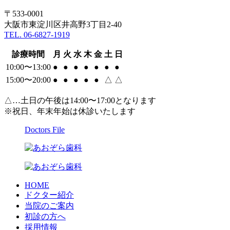
〒533-0001
大阪市東淀川区井高野3丁目2-40
TEL. 06-6827-1919
診療時間
月
火
水
木
金
土
日
10:00〜13:00
●
●
●
●
●
●
●
15:00〜20:00
●
●
●
●
●
△
△
△…土日の午後は14:00〜17:00となります
※祝日、年末年始は休診いたします
Doctors File
HOME
ドクター紹介
当院のご案内
初診の方へ
採用情報