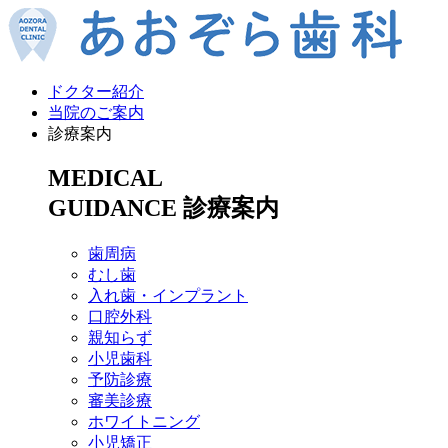
ドクター紹介
当院のご案内
診療案内
MEDICAL
GUIDANCE
診療案内
歯周病
むし歯
入れ歯・インプラント
口腔外科
親知らず
小児歯科
予防診療
審美診療
ホワイトニング
小児矯正