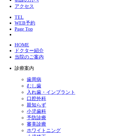
アクセス
TEL
WEB予約
Page Top
HOME
ドクター紹介
当院のご案内
診療案内
歯周病
むし歯
入れ歯・インプラント
口腔外科
親知らず
小児歯科
予防診療
審美診療
ホワイトニング