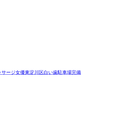
ッサージ
女優
東淀川区
白い歯
駐車場完備