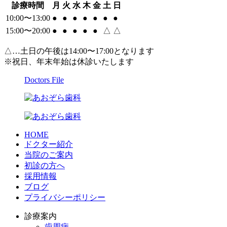
診療時間
月
火
水
木
金
土
日
10:00〜13:00
●
●
●
●
●
●
●
15:00〜20:00
●
●
●
●
●
△
△
△…土日の午後は14:00〜17:00となります
※祝日、年末年始は休診いたします
Doctors File
HOME
ドクター紹介
当院のご案内
初診の方へ
採用情報
ブログ
プライバシーポリシー
診療案内
歯周病