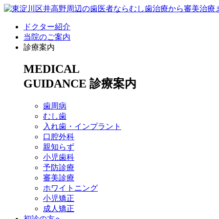
ドクター紹介
当院のご案内
診療案内
MEDICAL
GUIDANCE
診療案内
歯周病
むし歯
入れ歯・インプラント
口腔外科
親知らず
小児歯科
予防診療
審美診療
ホワイトニング
小児矯正
成人矯正
初診の方へ