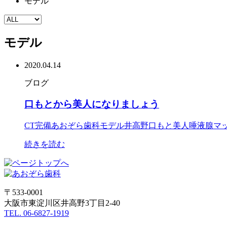
モデル
モデル
2020.04.14
ブログ
口もとから美人になりましょう
CT完備
あおぞら歯科
モデル
井高野
口もと美人
唾液腺マ
続きを読む
〒533-0001
大阪市東淀川区井高野3丁目2-40
TEL. 06-6827-1919