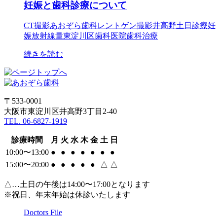
妊娠と歯科診療について
CT撮影
あおぞら歯科
レントゲン撮影
井高野
土日診療
妊
娠
放射線量
東淀川区
歯科医院
歯科治療
続きを読む
〒533-0001
大阪市東淀川区井高野3丁目2-40
TEL. 06-6827-1919
診療時間
月
火
水
木
金
土
日
10:00〜13:00
●
●
●
●
●
●
●
15:00〜20:00
●
●
●
●
●
△
△
△…土日の午後は14:00〜17:00となります
※祝日、年末年始は休診いたします
Doctors File