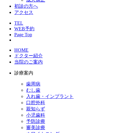
初診の方へ
アクセス
TEL
WEB予約
Page Top
HOME
ドクター紹介
当院のご案内
診療案内
歯周病
むし歯
入れ歯・インプラント
口腔外科
親知らず
小児歯科
予防診療
審美診療