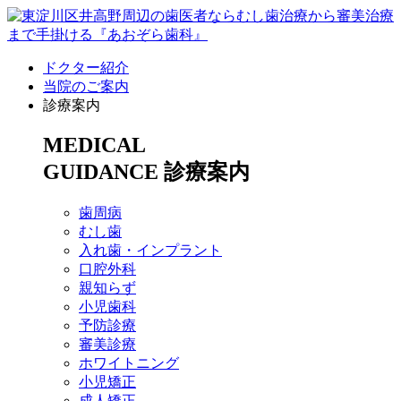
ドクター紹介
当院のご案内
診療案内
MEDICAL
GUIDANCE
診療案内
歯周病
むし歯
入れ歯・インプラント
口腔外科
親知らず
小児歯科
予防診療
審美診療
ホワイトニング
小児矯正
成人矯正