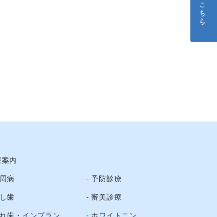
療案内
周病
予防診療
し歯
審美診療
れ歯・インプラン
ホワイトニン