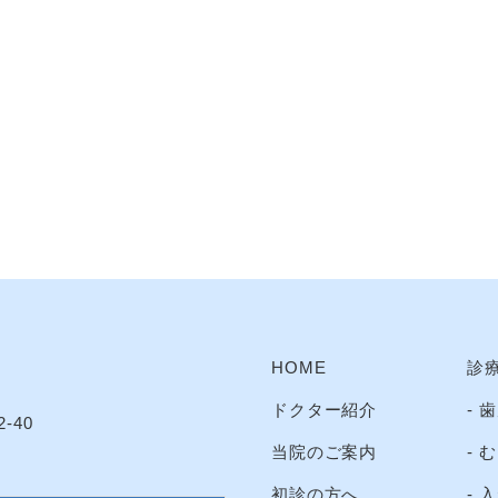
HOME
診
ドクター紹介
歯
-40
当院のご案内
む
初診の方へ
入