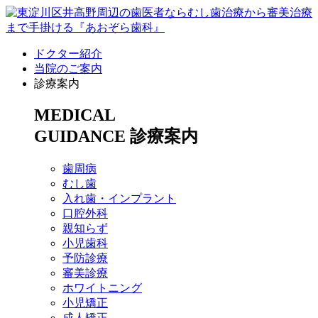
ドクター紹介
当院のご案内
診療案内
MEDICAL
GUIDANCE
診療案内
歯周病
むし歯
入れ歯・インプラント
口腔外科
親知らず
小児歯科
予防診療
審美診療
ホワイトニング
小児矯正
成人矯正