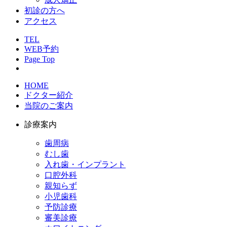
初診の方へ
アクセス
TEL
WEB予約
Page Top
HOME
ドクター紹介
当院のご案内
診療案内
歯周病
むし歯
入れ歯・インプラント
口腔外科
親知らず
小児歯科
予防診療
審美診療