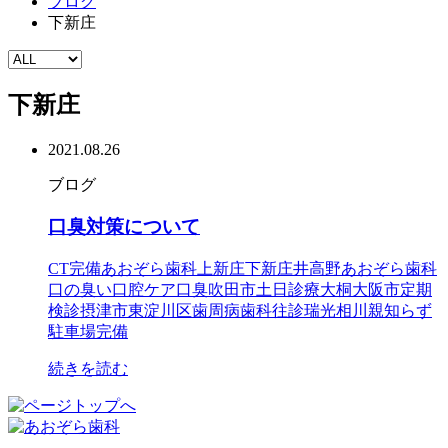
ブログ
下新庄
下新庄
2021.08.26
ブログ
口臭対策について
CT完備
あおぞら歯科
上新庄
下新庄
井高野あおぞら歯科
口の臭い
口腔ケア
口臭
吹田市
土日診療
大桐
大阪市
定期
検診
摂津市
東淀川区
歯周病
歯科往診
瑞光
相川
親知らず
駐車場完備
続きを読む