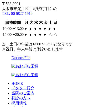
〒533-0001
大阪市東淀川区井高野3丁目2-40
TEL. 06-6827-1919
診療時間
月
火
水
木
金
土
日
10:00〜13:00
●
●
●
●
●
●
●
15:00〜20:00
●
●
●
●
●
△
△
△…土日の午後は14:00〜17:00となります
※祝日、年末年始は休診いたします
Doctors File
HOME
ドクター紹介
当院のご案内
初診の方へ
採用情報