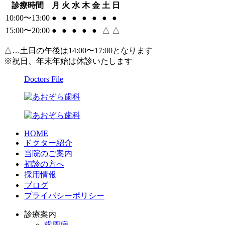
診療時間
月
火
水
木
金
土
日
10:00〜13:00
●
●
●
●
●
●
●
15:00〜20:00
●
●
●
●
●
△
△
△…土日の午後は14:00〜17:00となります
※祝日、年末年始は休診いたします
Doctors File
HOME
ドクター紹介
当院のご案内
初診の方へ
採用情報
ブログ
プライバシーポリシー
診療案内
歯周病