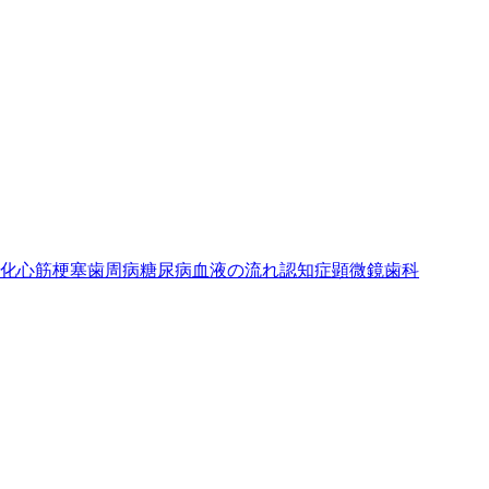
化
心筋梗塞
歯周病
糖尿病
血液の流れ
認知症
顕微鏡歯科