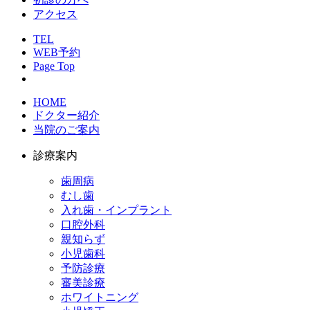
アクセス
TEL
WEB予約
Page Top
HOME
ドクター紹介
当院のご案内
診療案内
歯周病
むし歯
入れ歯・インプラント
口腔外科
親知らず
小児歯科
予防診療
審美診療
ホワイトニング