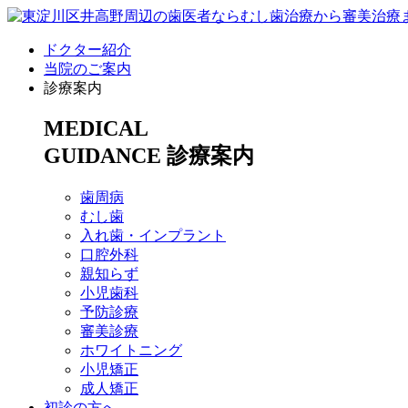
ドクター紹介
当院のご案内
診療案内
MEDICAL
GUIDANCE
診療案内
歯周病
むし歯
入れ歯・インプラント
口腔外科
親知らず
小児歯科
予防診療
審美診療
ホワイトニング
小児矯正
成人矯正
初診の方へ