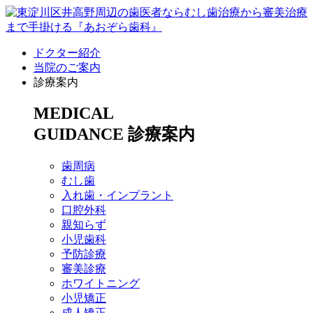
ドクター紹介
当院のご案内
診療案内
MEDICAL
GUIDANCE
診療案内
歯周病
むし歯
入れ歯・インプラント
口腔外科
親知らず
小児歯科
予防診療
審美診療
ホワイトニング
小児矯正
成人矯正