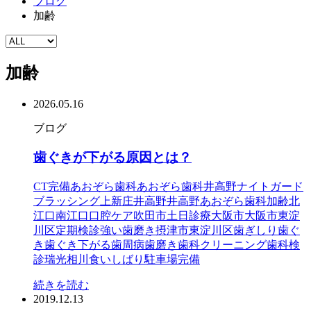
ブログ
加齢
加齢
2026.05.16
ブログ
歯ぐきが下がる原因とは？
CT完備
あおぞら歯科
あおぞら歯科井高野
ナイトガード
ブラッシング
上新庄
井高野
井高野あおぞら歯科
加齢
北
江口
南江口
口腔ケア
吹田市
土日診療
大阪市
大阪市東淀
川区
定期検診
強い歯磨き
摂津市
東淀川区
歯ぎしり
歯ぐ
き
歯ぐき下がる
歯周病
歯磨き
歯科クリーニング
歯科検
診
瑞光
相川
食いしばり
駐車場完備
続きを読む
2019.12.13