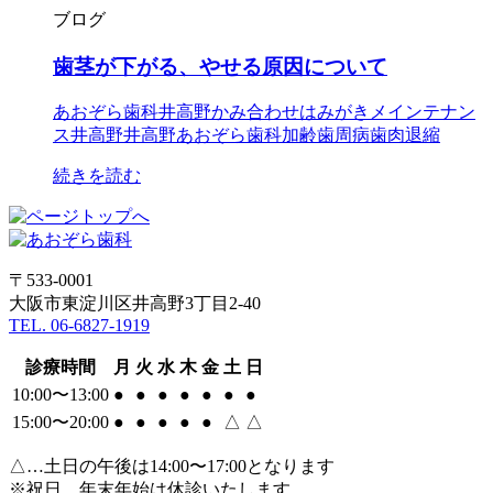
ブログ
歯茎が下がる、やせる原因について
あおぞら歯科井高野
かみ合わせ
はみがき
メインテナン
ス
井高野
井高野あおぞら歯科
加齢
歯周病
歯肉退縮
続きを読む
〒533-0001
大阪市東淀川区井高野3丁目2-40
TEL. 06-6827-1919
診療時間
月
火
水
木
金
土
日
10:00〜13:00
●
●
●
●
●
●
●
15:00〜20:00
●
●
●
●
●
△
△
△…土日の午後は14:00〜17:00となります
※祝日、年末年始は休診いたします