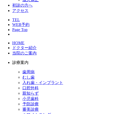
初診の方へ
アクセス
TEL
WEB予約
Page Top
HOME
ドクター紹介
当院のご案内
診療案内
歯周病
むし歯
入れ歯・インプラント
口腔外科
親知らず
小児歯科
予防診療
審美診療