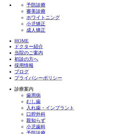
予防診療
審美診療
ホワイトニング
小児矯正
成人矯正
HOME
ドクター紹介
当院のご案内
初診の方へ
採用情報
ブログ
プライバシーポリシー
診療案内
歯周病
むし歯
入れ歯・インプラント
口腔外科
親知らず
小児歯科
予防診療