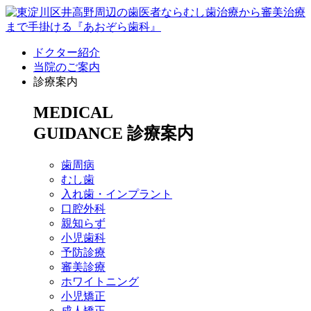
ドクター紹介
当院のご案内
診療案内
MEDICAL
GUIDANCE
診療案内
歯周病
むし歯
入れ歯・インプラント
口腔外科
親知らず
小児歯科
予防診療
審美診療
ホワイトニング
小児矯正
成人矯正