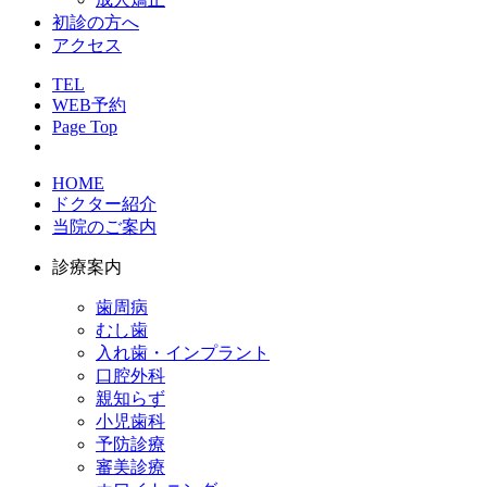
初診の方へ
アクセス
TEL
WEB予約
Page Top
HOME
ドクター紹介
当院のご案内
診療案内
歯周病
むし歯
入れ歯・インプラント
口腔外科
親知らず
小児歯科
予防診療
審美診療