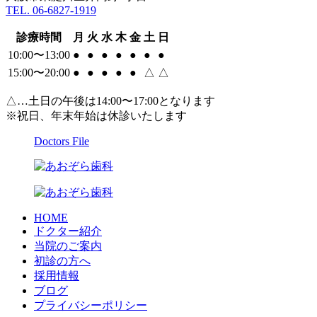
TEL. 06-6827-1919
診療時間
月
火
水
木
金
土
日
10:00〜13:00
●
●
●
●
●
●
●
15:00〜20:00
●
●
●
●
●
△
△
△…土日の午後は14:00〜17:00となります
※祝日、年末年始は休診いたします
Doctors File
HOME
ドクター紹介
当院のご案内
初診の方へ
採用情報
ブログ
プライバシーポリシー