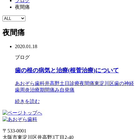
ブログ
夜間痛
夜間痛
2020.01.18
ブログ
歯の根の病気と治療(根菅治療)について
あおぞら歯科
井高野
土日診療
夜間痛
東淀川区
歯の神経
歯周炎
治療期間
痛み
自発痛
続きを読む
〒533-0001
大阪市東淀川区井高野3丁目2-40