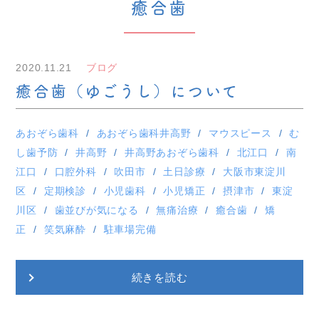
癒合歯
2020.11.21
ブログ
癒合歯（ゆごうし）について
あおぞら歯科
あおぞら歯科井高野
マウスピース
む
し歯予防
井高野
井高野あおぞら歯科
北江口
南
江口
口腔外科
吹田市
土日診療
大阪市東淀川
区
定期検診
小児歯科
小児矯正
摂津市
東淀
川区
歯並びが気になる
無痛治療
癒合歯
矯
正
笑気麻酔
駐車場完備
続きを読む