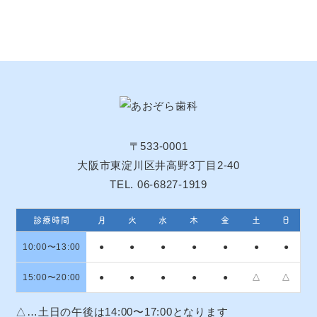
〒533-0001
大阪市東淀川区井高野3丁目2-40
TEL. 06-6827-1919
診療時間
月
火
水
木
金
土
日
10:00〜13:00
●
●
●
●
●
●
●
15:00〜20:00
●
●
●
●
●
△
△
△…土日の午後は14:00〜17:00となります