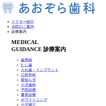
ドクター紹介
当院のご案内
診療案内
MEDICAL
GUIDANCE
診療案内
歯周病
むし歯
入れ歯・インプラント
口腔外科
親知らず
小児歯科
予防診療
審美診療
ホワイトニング
小児矯正