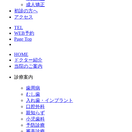
成人矯正
初診の方へ
アクセス
TEL
WEB予約
Page Top
HOME
ドクター紹介
当院のご案内
診療案内
歯周病
むし歯
入れ歯・インプラント
口腔外科
親知らず
小児歯科
予防診療
審美診療