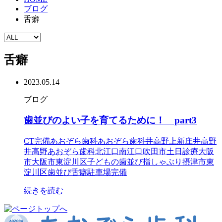
ブログ
舌癖
舌癖
2023.05.14
ブログ
歯並びのよい子を育てるために！ part3
CT完備
あおぞら歯科
あおぞら歯科井高野
上新庄
井高野
井高野あおぞら歯科
北江口
南江口
吹田市
土日診療
大阪
市
大阪市東淀川区
子どもの歯並び
指しゃぶり
摂津市
東
淀川区
歯並び
舌癖
駐車場完備
続きを読む