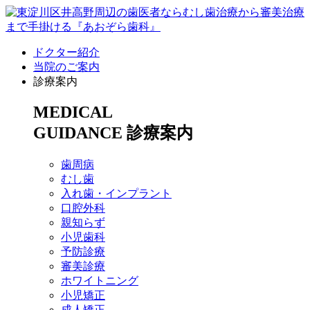
ドクター紹介
当院のご案内
診療案内
MEDICAL
GUIDANCE
診療案内
歯周病
むし歯
入れ歯・インプラント
口腔外科
親知らず
小児歯科
予防診療
審美診療
ホワイトニング
小児矯正
成人矯正