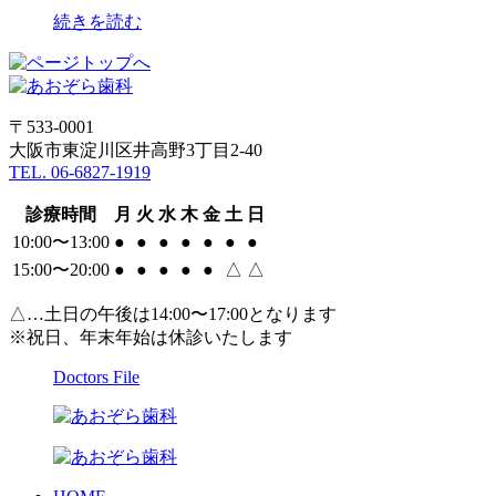
続きを読む
〒533-0001
大阪市東淀川区井高野3丁目2-40
TEL. 06-6827-1919
診療時間
月
火
水
木
金
土
日
10:00〜13:00
●
●
●
●
●
●
●
15:00〜20:00
●
●
●
●
●
△
△
△…土日の午後は14:00〜17:00となります
※祝日、年末年始は休診いたします
Doctors File