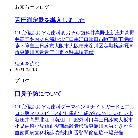
お知らせ
ブログ
舌圧測定器を導入しました
CT完備
あおぞら歯科
あおぞら歯科井高野
上新庄
井高野
井高野あおぞら歯科
北江口
南江口
吹田市
嚥下
嚥下機能
嚥下障害
土日診療
大阪市
大阪市東淀川区
定期検診
摂津
市
東淀川区
舌
舌圧測定器
駐車場完備
続きを読む
2021.04.18
ブログ
口臭予防について
CT完備
あおぞら歯科
ダーマペン４
ナイトガード
ヒアル
ロン酸
マウスピース
むし歯
むし歯がないのにいたい
上
新庄
井高野
北江口
南江口
口腔外科
口臭
土日診療
大阪市
小児歯科
小児矯正
後期高齢者検診
東淀川区
歯ぐきから
血
歯周病
歯科検診
瑞光
相川
舌
顎関節症
駐車場完備