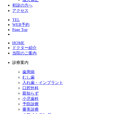
初診の方へ
アクセス
TEL
WEB予約
Page Top
HOME
ドクター紹介
当院のご案内
診療案内
歯周病
むし歯
入れ歯・インプラント
口腔外科
親知らず
小児歯科
予防診療
審美診療