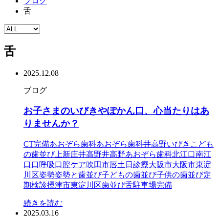
ブログ
舌
舌
2025.12.08
ブログ
お子さまのいびきやぽかん口、心当たりはあ
りませんか？
CT完備
あおぞら歯科
あおぞら歯科井高野
いびき
こども
の歯並び
上新庄
井高野
井高野あおぞら歯科
北江口
南江
口
口呼吸
口腔ケア
吹田市
唇
土日診療
大阪市
大阪市東淀
川区
姿勢
姿勢と歯並び
子どもの歯並び
子供の歯並び
定
期検診
摂津市
東淀川区
歯並び
舌
駐車場完備
続きを読む
2025.03.16