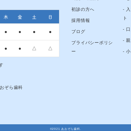
初診の方へ
入
木
金
土
日
ト
採用情報
口
ブログ
●
●
●
●
親
プライバシーポリシ
●
●
△
△
ー
小
す
©2021 あおぞら歯科.