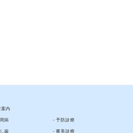
療案内
周病
予防診療
し歯
審美診療