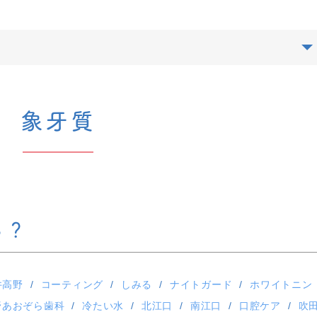
象牙質
る？
井高野
コーティング
しみる
ナイトガード
ホワイトニン
野あおぞら歯科
冷たい水
北江口
南江口
口腔ケア
吹