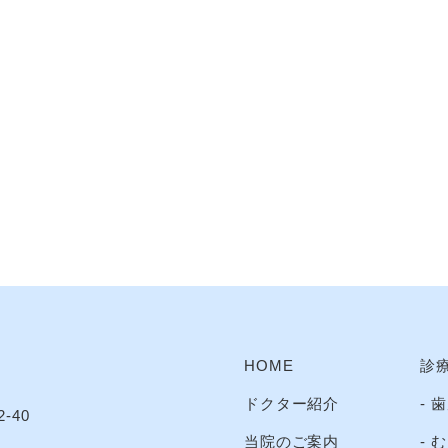
HOME
診
ドクター紹介
歯
-40
当院のご案内
む