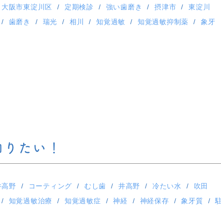
大阪市東淀川区
定期検診
強い歯磨き
摂津市
東淀川
歯磨き
瑞光
相川
知覚過敏
知覚過敏抑制薬
象牙
知りたい！
井高野
コーティング
むし歯
井高野
冷たい水
吹田
知覚過敏治療
知覚過敏症
神経
神経保存
象牙質