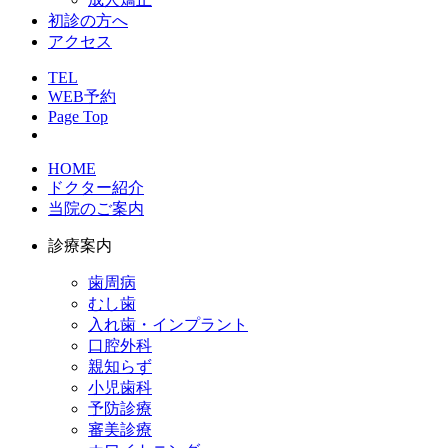
初診の方へ
アクセス
TEL
WEB予約
Page Top
HOME
ドクター紹介
当院のご案内
診療案内
歯周病
むし歯
入れ歯・インプラント
口腔外科
親知らず
小児歯科
予防診療
審美診療