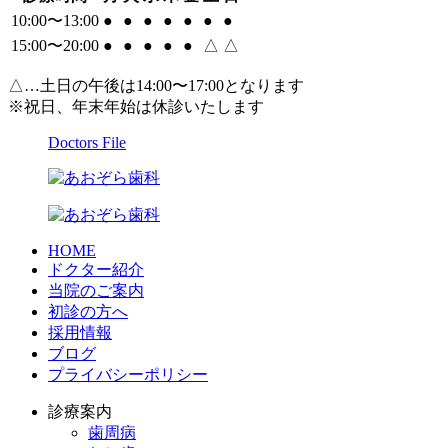
10:00〜13:00
●
●
●
●
●
●
●
15:00〜20:00
●
●
●
●
●
△
△
△…土日の午後は14:00〜17:00となります
※祝日、年末年始は休診いたします
Doctors File
HOME
ドクター紹介
当院のご案内
初診の方へ
採用情報
ブログ
プライバシーポリシー
診療案内
歯周病