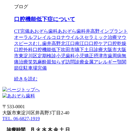
ブログ
口腔機能低下症について
CT完備
あおぞら歯科
あおぞら歯科井高野
インプラント
オーラルフレイル
コロナウイルス
セラミック治療
マウ
スピース
むし歯
井高野
北江口
南江口
口腔ケア
口腔乾燥
口腔外科
口腔機能低下
吹田市
嚥下
土日診療
大阪市
大阪
市東淀川区
定期検診
小児歯科
小児矯正
摂津市
歯周病
無
痛治療
笑気麻酔
親知らず
訪問診療
金属アレルギー
顎関
節症
駐車場完備
続きを読む
〒533-0001
大阪市東淀川区井高野3丁目2-40
TEL. 06-6827-1919
診療時間
月
火
水
木
金
土
日