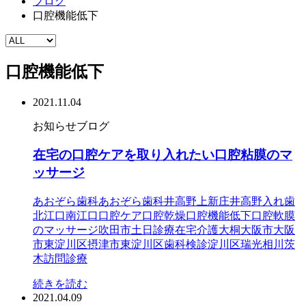
ブログ
口腔機能低下
口腔機能低下
2021.11.04
お知らせ
ブログ
在宅の口腔ケアを取り入れたい口腔粘膜のマ
ッサージ
あおぞら歯科
あおぞら歯科井高野
上新庄
井高野
入れ歯
北江口
南江口
口腔ケア
口腔乾燥
口腔機能低下
口腔軟膜
のマッサージ
吹田市
土日診療
在宅介護
大桐
大阪市
大阪
市東淀川区
摂津市
東淀川区
歯科検診
淀川区
瑞光
相川
茨
木
訪問診療
続きを読む
2021.04.09