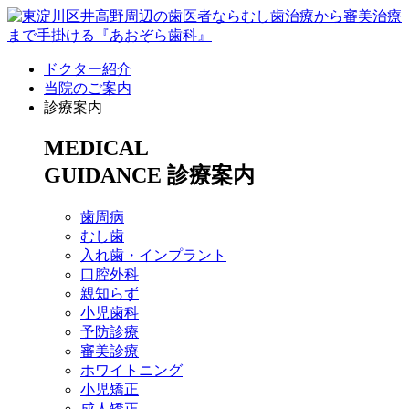
ドクター紹介
当院のご案内
診療案内
MEDICAL
GUIDANCE
診療案内
歯周病
むし歯
入れ歯・インプラント
口腔外科
親知らず
小児歯科
予防診療
審美診療
ホワイトニング
小児矯正
成人矯正