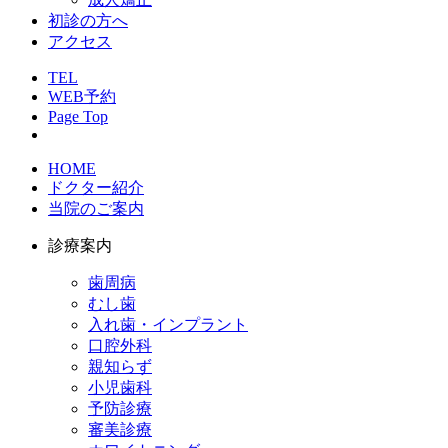
初診の方へ
アクセス
TEL
WEB予約
Page Top
HOME
ドクター紹介
当院のご案内
診療案内
歯周病
むし歯
入れ歯・インプラント
口腔外科
親知らず
小児歯科
予防診療
審美診療