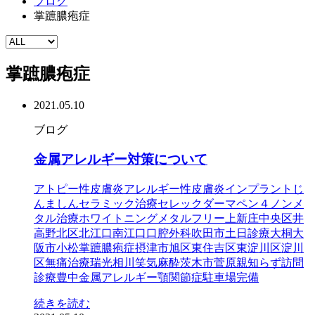
ブログ
掌蹠膿疱症
掌蹠膿疱症
2021.05.10
ブログ
金属アレルギー対策について
アトピー性皮膚炎
アレルギー性皮膚炎
インプラント
じ
んましん
セラミック治療
セレック
ダーマペン４
ノンメ
タル治療
ホワイトニング
メタルフリー
上新庄
中央区
井
高野
北区
北江口
南江口
口腔外科
吹田市
土日診療
大桐
大
阪市
小松
掌蹠膿疱症
摂津市
旭区
東住吉区
東淀川区
淀川
区
無痛治療
瑞光
相川
笑気麻酔
茨木市
菅原
親知らず
訪問
診療
豊中
金属アレルギー
顎関節症
駐車場完備
続きを読む