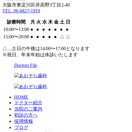
大阪市東淀川区井高野3丁目2-40
TEL. 06-6827-1919
診療時間
月
火
水
木
金
土
日
10:00〜13:00
●
●
●
●
●
●
●
15:00〜20:00
●
●
●
●
●
△
△
△…土日の午後は14:00〜17:00となります
※祝日、年末年始は休診いたします
Doctors File
HOME
ドクター紹介
当院のご案内
初診の方へ
採用情報
ブログ