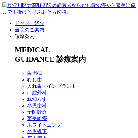
ドクター紹介
当院のご案内
診療案内
MEDICAL
GUIDANCE
診療案内
歯周病
むし歯
入れ歯・インプラント
口腔外科
親知らず
小児歯科
予防診療
審美診療
ホワイトニング
小児矯正
成人矯正