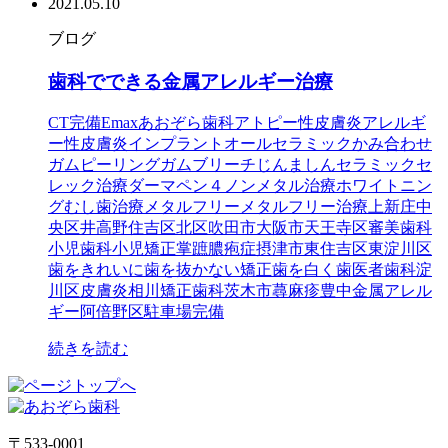
2021.05.10
ブログ
歯科でできる金属アレルギー治療
CT完備
Emax
あおぞら歯科
アトピー性皮膚炎
アレルギ
ー性皮膚炎
インプラント
オールセラミック
かみ合わせ
ガムピーリング
ガムブリーチ
じんましん
セラミック
セ
レック治療
ダーマペン４
ノンメタル治療
ホワイトニン
グ
むし歯治療
メタルフリー
メタルフリー治療
上新庄
中
央区
井高野
住吉区
北区
吹田市
大阪市
天王寺区
審美歯科
小児歯科
小児矯正
掌蹠膿疱症
摂津市
東住吉区
東淀川区
歯をきれいに
歯を抜かない矯正
歯を白く
歯医者
歯科
淀
川区
皮膚炎
相川
矯正歯科
茨木市
蕁麻疹
豊中
金属アレル
ギー
阿倍野区
駐車場完備
続きを読む
〒533-0001