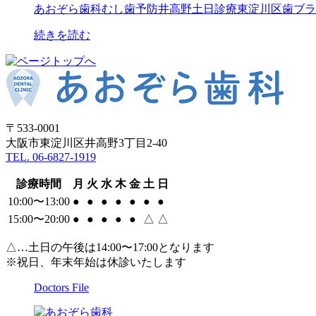
あおぞら歯科
むし歯予防
井高野
土日診療
東淀川区
歯ブラ
続きを読む
〒533-0001
大阪市東淀川区井高野3丁目2-40
TEL. 06-6827-1919
診療時間
月
火
水
木
金
土
日
10:00〜13:00
●
●
●
●
●
●
●
15:00〜20:00
●
●
●
●
●
△
△
△…土日の午後は14:00〜17:00となります
※祝日、年末年始は休診いたします
Doctors File