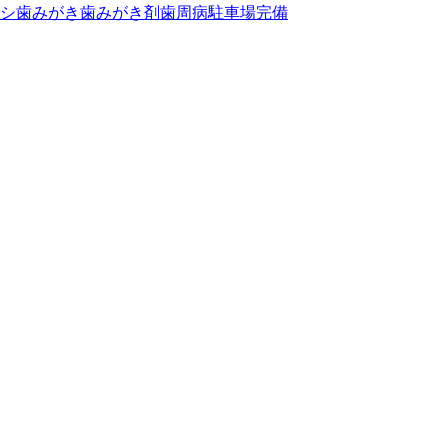
シ
歯みがき
歯みがき剤
歯周病
駐車場完備