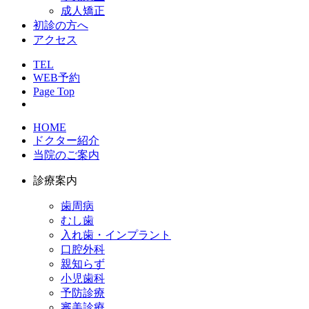
成人矯正
初診の方へ
アクセス
TEL
WEB予約
Page Top
HOME
ドクター紹介
当院のご案内
診療案内
歯周病
むし歯
入れ歯・インプラント
口腔外科
親知らず
小児歯科
予防診療
審美診療