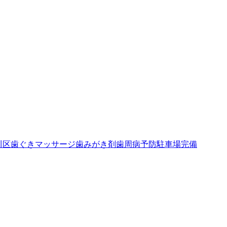
川区
歯ぐきマッサージ
歯みがき剤
歯周病予防
駐車場完備