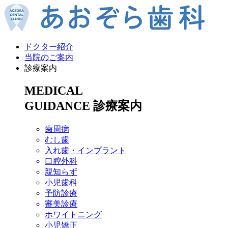
ドクター紹介
当院のご案内
診療案内
MEDICAL
GUIDANCE
診療案内
歯周病
むし歯
入れ歯・インプラント
口腔外科
親知らず
小児歯科
予防診療
審美診療
ホワイトニング
小児矯正