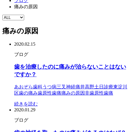
ブログ
痛みの原因
痛みの原因
2020.02.15
ブログ
歯を治療したのに痛みが治らないことはない
ですか？
あおぞら歯科
うつ病
三叉神経痛
井高野
土日診療
東淀川
区
歯の痛み
歯原性歯痛
痛みの原因
非歯原性歯痛
続きを読む
2020.01.29
ブログ