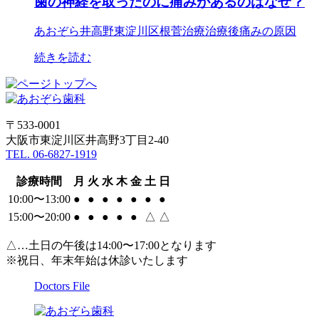
歯の神経を取ったのに痛みがあるのはなぜ？
あおぞら
井高野
東淀川区
根菅治療
治療後
痛みの原因
続きを読む
〒533-0001
大阪市東淀川区井高野3丁目2-40
TEL. 06-6827-1919
診療時間
月
火
水
木
金
土
日
10:00〜13:00
●
●
●
●
●
●
●
15:00〜20:00
●
●
●
●
●
△
△
△…土日の午後は14:00〜17:00となります
※祝日、年末年始は休診いたします
Doctors File