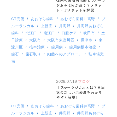
従来の歯周病治療とブルーラ
ジカルは何が違う？メリッ
ト・デメリットを解説
CT完備
あおぞら歯科
あおぞら歯科井高野
ブ
ルーラジカル
上新庄
井高野
井高野あおぞら
歯科
北江口
南江口
口腔ケア
吹田市
土
日診療
大阪市
大阪市東淀川区
摂津市
東
淀川区
根本治療
歯周病
歯周病根本治療
歯石
歯石取り
細菌へのアプローチ
駐車場完
備
2026.07.19
ブログ
「ブルーラジカルとは？歯周
病の新しい治療法をわかり
やすく解説」
CT完備
あおぞら歯科
あおぞら歯科井高野
ブ
ルーラジカル
上新庄
井高野
井高野あおぞら