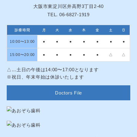
大阪市東淀川区井高野3丁目2-40
TEL. 06-6827-1919
診療時間
月
火
水
木
金
土
日
10:00〜13:00
●
●
●
●
●
●
●
15:00〜20:00
●
●
●
●
●
△
△
△…土日の午後は14:00〜17:00となります
※祝日、年末年始は休診いたします
Doctors File