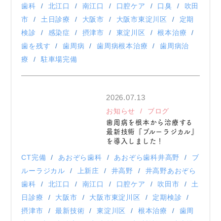
歯科
北江口
南江口
口腔ケア
口臭
吹田
市
土日診療
大阪市
大阪市東淀川区
定期
検診
感染症
摂津市
東淀川区
根本治療
歯を残す
歯周病
歯周病根本治療
歯周病治
療
駐車場完備
2026.07.13
お知らせ
ブログ
歯周病を根本から治療する
最新技術『ブルーラジカル』
を導入しました！
CT完備
あおぞら歯科
あおぞら歯科井高野
ブ
ルーラジカル
上新庄
井高野
井高野あおぞら
歯科
北江口
南江口
口腔ケア
吹田市
土
日診療
大阪市
大阪市東淀川区
定期検診
摂津市
最新技術
東淀川区
根本治療
歯周