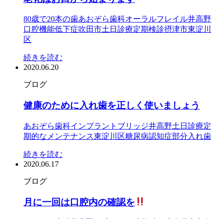
80歳で20本の歯
あおぞら歯科
オーラルフレイル
井高野
口腔機能低下症
吹田市
土日診療
定期検診
摂津市
東淀川
区
続きを読む
2020.06.20
ブログ
健康のために入れ歯を正しく使いましょう
あおぞら歯科
インプラント
ブリッジ
井高野
土日診療
定
期的なメンテナンス
東淀川区
糖尿病
認知症
部分入れ歯
続きを読む
2020.06.17
ブログ
月に一回は口腔内の確認を