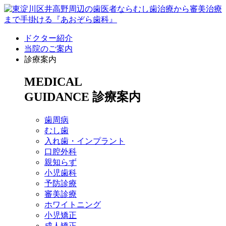
ドクター紹介
当院のご案内
診療案内
MEDICAL
GUIDANCE
診療案内
歯周病
むし歯
入れ歯・インプラント
口腔外科
親知らず
小児歯科
予防診療
審美診療
ホワイトニング
小児矯正
成人矯正