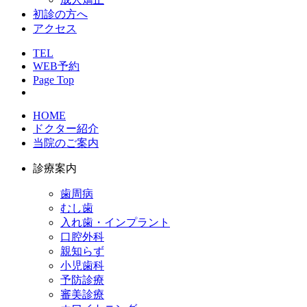
初診の方へ
アクセス
TEL
WEB予約
Page Top
HOME
ドクター紹介
当院のご案内
診療案内
歯周病
むし歯
入れ歯・インプラント
口腔外科
親知らず
小児歯科
予防診療
審美診療