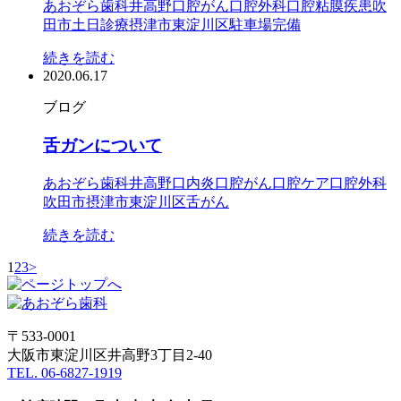
あおぞら歯科
井高野
口腔がん
口腔外科
口腔粘膜疾患
吹
田市
土日診療
摂津市
東淀川区
駐車場完備
続きを読む
2020.06.17
ブログ
舌ガンについて
あおぞら歯科
井高野
口内炎
口腔がん
口腔ケア
口腔外科
吹田市
摂津市
東淀川区
舌がん
続きを読む
1
2
3
>
〒533-0001
大阪市東淀川区井高野3丁目2-40
TEL. 06-6827-1919