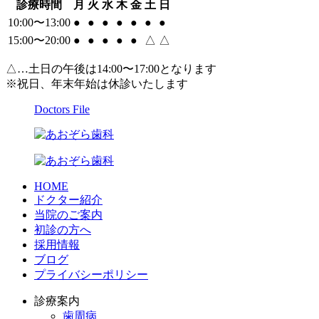
診療時間
月
火
水
木
金
土
日
10:00〜13:00
●
●
●
●
●
●
●
15:00〜20:00
●
●
●
●
●
△
△
△…土日の午後は14:00〜17:00となります
※祝日、年末年始は休診いたします
Doctors File
HOME
ドクター紹介
当院のご案内
初診の方へ
採用情報
ブログ
プライバシーポリシー
診療案内
歯周病