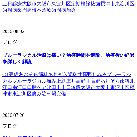
土日診療
大阪市
大阪市東淀川区
定期検診
抜歯
摂津市
東淀川区
歯周病
歯周病根本治療
歯周病治療
2026.08.02
ブログ
ブルーラジカル治療は痛い？治療時間や麻酔、治療後の経過
を詳しく解説
CT完備
あおぞら歯科
あおぞら歯科井高野
しみる
ブルーラジ
カル
ブルーラジカル痛み
上新庄
井高野
井高野あおぞら歯科
北
江口
南江口
口腔ケア
吹田市
土日診療
大阪市
大阪市東淀川区
摂
津市
東淀川区
痛み
駐車場完備
2026.07.26
ブログ