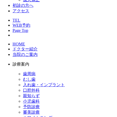
初診の方へ
アクセス
TEL
WEB予約
Page Top
HOME
ドクター紹介
当院のご案内
診療案内
歯周病
むし歯
入れ歯・インプラント
口腔外科
親知らず
小児歯科
予防診療
審美診療