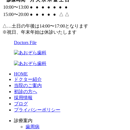
10:00〜13:00
●
●
●
●
●
●
●
15:00〜20:00
●
●
●
●
●
△
△
△…土日の午後は14:00〜17:00となります
※祝日、年末年始は休診いたします
Doctors File
HOME
ドクター紹介
当院のご案内
初診の方へ
採用情報
ブログ
プライバシーポリシー
診療案内
歯周病