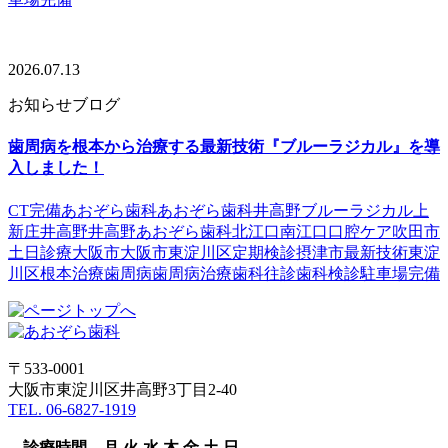
2026.07.13
お知らせ
ブログ
歯周病を根本から治療する最新技術『ブルーラジカル』を導
入しました！
CT完備
あおぞら歯科
あおぞら歯科井高野
ブルーラジカル
上
新庄
井高野
井高野あおぞら歯科
北江口
南江口
口腔ケア
吹田市
土日診療
大阪市
大阪市東淀川区
定期検診
摂津市
最新技術
東淀
川区
根本治療
歯周病
歯周病治療
歯科往診
歯科検診
駐車場完備
〒533-0001
大阪市東淀川区井高野3丁目2-40
TEL. 06-6827-1919
診療時間
月
火
水
木
金
土
日