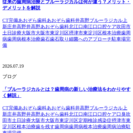
従来の歯周病治療とブルーラジカルは何が違う？メリット・
デメリットを解説
CT完備
あおぞら歯科
あおぞら歯科井高野
ブルーラジカル
上
新庄
井高野
井高野あおぞら歯科
北江口
南江口
口腔ケア
吹田市
土日診療
大阪市
大阪市東淀川区
摂津市
東淀川区
根本治療
歯周
病
歯周病根本治療
歯石
歯石取り
細菌へのアプローチ
駐車場完
備
2026.07.19
ブログ
「ブルーラジカルとは？歯周病の新しい治療法をわかりやす
く解説」
CT完備
あおぞら歯科
あおぞら歯科井高野
ブルーラジカル
上
新庄
井高野
井高野あおぞら歯科
北江口
南江口
口腔ケア
口臭
吹
田市
土日診療
大阪市
大阪市東淀川区
定期検診
感染症
摂津市
東
淀川区
根本治療
歯を残す
歯周病
歯周病根本治療
歯周病治療
駐
車場完備