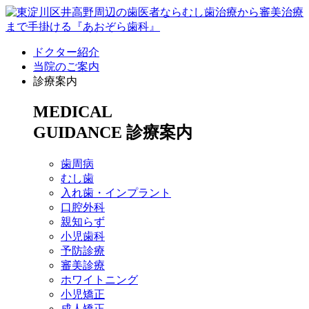
ドクター紹介
当院のご案内
診療案内
MEDICAL
GUIDANCE
診療案内
歯周病
むし歯
入れ歯・インプラント
口腔外科
親知らず
小児歯科
予防診療
審美診療
ホワイトニング
小児矯正
成人矯正