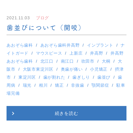
2021.11.03
ブログ
歯並びについて（開咬）
あおぞら歯科
あおぞら歯科井高野
インプラント
ナ
イトガード
マウスピース
上新庄
井高野
井高野
あおぞら歯科
北江口
南江口
吹田市
大桐
大
阪市
大阪市東淀川区
奥歯が痛い
小児矯正
摂津
市
東淀川区
歯が割れた
歯ぎしり
歯並び
歯
周病
瑞光
相川
矯正
非抜歯
顎関節症
駐車
場完備
続きを読む