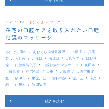
2021.11.04
お知らせ
ブログ
在宅の口腔ケアを取り入れたい口腔
粘膜のマッサージ
あおぞら歯科
あおぞら歯科井高野
上新庄
井高
野
入れ歯
北江口
南江口
口腔ケア
口腔乾
燥
口腔機能低下
口腔軟膜のマッサージ
吹田市
土日診療
在宅介護
大桐
大阪市
大阪市東淀川
区
摂津市
東淀川区
歯科検診
淀川区
瑞光
相川
茨木
訪問診療
続きを読む