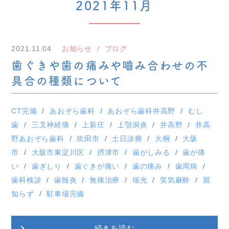
2021年11月
2021.11.04
お知らせ
ブログ
歯ぐきや歯の痛みや嚙み合わせの不
具合の種類について
CT完備
あおぞら歯科
あおぞら歯科井高野
むし
歯
三叉神経痛
上新庄
上顎洞炎
井高野
井高
野あおぞら歯科
吹田市
土日診療
大桐
大阪
市
大阪市東淀川区
摂津市
歯がしみる
歯が痛
い
歯ぎしり
歯ぐきが痛い
歯の痛み
歯周病
歯科検診
歯髄炎
無痛治療
瑞光
笑気麻酔
親
知らず
駐車場完備
続きを読む