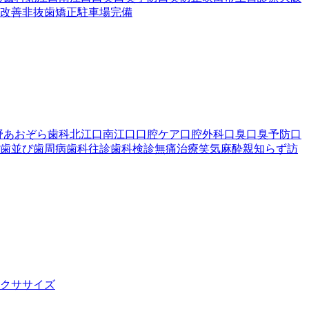
改善
非抜歯矯正
駐車場完備
野あおぞら歯科
北江口
南江口
口腔ケア
口腔外科
口臭
口臭予防
口
歯並び
歯周病
歯科往診
歯科検診
無痛治療
笑気麻酔
親知らず
訪
クササイズ