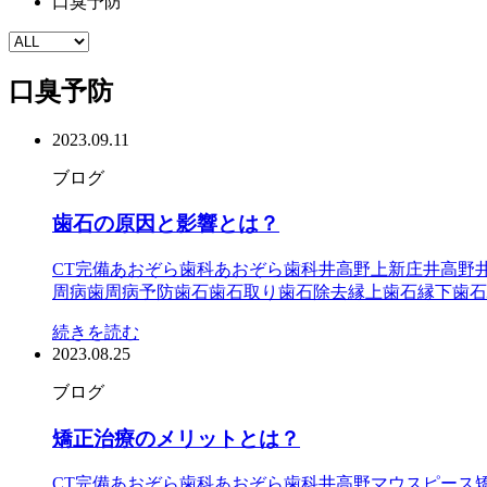
口臭予防
口臭予防
2023.09.11
ブログ
歯石の原因と影響とは？
CT完備
あおぞら歯科
あおぞら歯科井高野
上新庄
井高野
周病
歯周病予防
歯石
歯石取り
歯石除去
縁上歯石
縁下歯石
続きを読む
2023.08.25
ブログ
矯正治療のメリットとは？
CT完備
あおぞら歯科
あおぞら歯科井高野
マウスピース