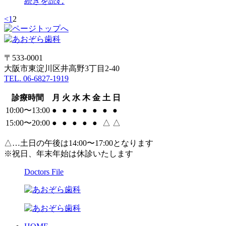
続きを読む
<
1
2
〒533-0001
大阪市東淀川区井高野3丁目2-40
TEL. 06-6827-1919
診療時間
月
火
水
木
金
土
日
10:00〜13:00
●
●
●
●
●
●
●
15:00〜20:00
●
●
●
●
●
△
△
△…土日の午後は14:00〜17:00となります
※祝日、年末年始は休診いたします
Doctors File