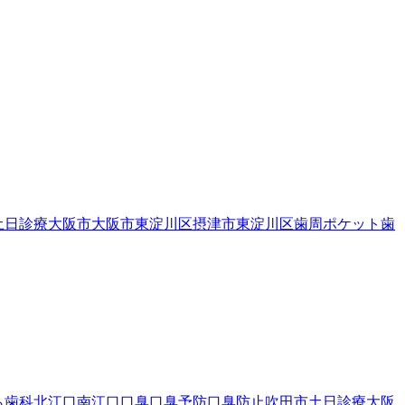
土日診療
大阪市
大阪市東淀川区
摂津市
東淀川区
歯周ポケット
歯
ら歯科
北江口
南江口
口臭
口臭予防
口臭防止
吹田市
土日診療
大阪