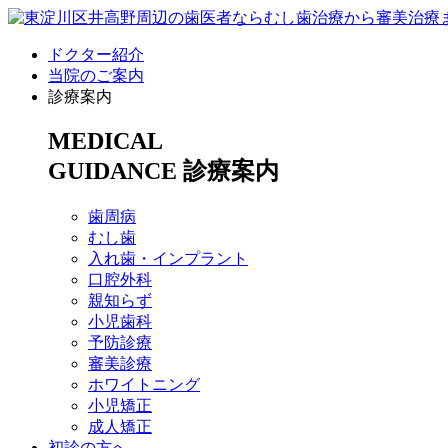
ドクター紹介
当院のご案内
診療案内
MEDICAL
GUIDANCE
診療案内
歯周病
むし歯
入れ歯・インプラント
口腔外科
親知らず
小児歯科
予防診療
審美診療
ホワイトニング
小児矯正
成人矯正
初診の方へ