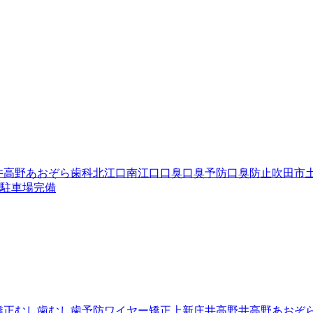
井高野あおぞら歯科
北江口
南江口
口臭
口臭予防
口臭防止
吹田市
駐車場完備
矯正
むし歯
むし歯予防
ワイヤー矯正
上新庄
井高野
井高野あおぞ