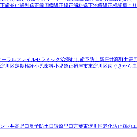
正
歯並び
歯列矯正
歯周病
矯正
矯正歯科
矯正治療
矯正相談
肩こり
オーラルフレイル
セラミック治療
むし歯予防
上新庄
井高野
井高
淀川区
定期検診
小児歯科
小児矯正
摂津市
東淀川区
歯ぐきから血
ント
井高野
口臭予防
土日診療
早口言葉
東淀川区
老化防止
顔のエ