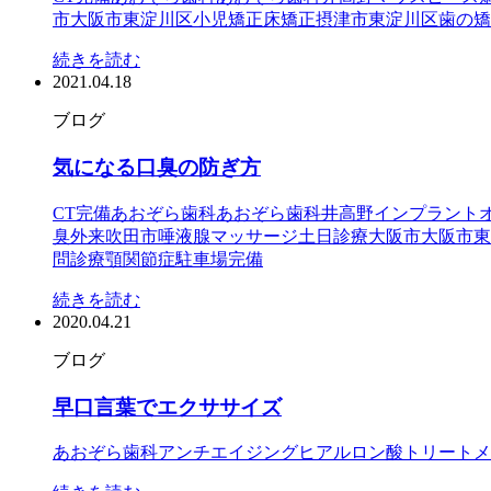
市
大阪市東淀川区
小児矯正
床矯正
摂津市
東淀川区
歯の矯
続きを読む
2021.04.18
ブログ
気になる口臭の防ぎ方
CT完備
あおぞら歯科
あおぞら歯科井高野
インプラント
臭外来
吹田市
唾液腺マッサージ
土日診療
大阪市
大阪市東
問診療
顎関節症
駐車場完備
続きを読む
2020.04.21
ブログ
早口言葉でエクササイズ
あおぞら歯科
アンチエイジング
ヒアルロン酸トリートメ