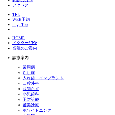
アクセス
TEL
WEB予約
Page Top
HOME
ドクター紹介
当院のご案内
診療案内
歯周病
むし歯
入れ歯・インプラント
口腔外科
親知らず
小児歯科
予防診療
審美診療
ホワイトニング