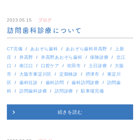
2023.05.15
ブログ
訪問歯科診療について
CT完備
あおぞら歯科
あおぞら歯科井高野
上新
庄
井高野
井高野あおぞら歯科
保険診療
北江
口
南江口
口腔ケア
吹田市
土日診療
大阪
市
大阪市東淀川区
定期検診
摂津市
東淀川
区
歯科往診
歯科訪問
歯科訪問診療
訪問歯
科
訪問歯科診療
訪問診療
駐車場完備
続きを読む