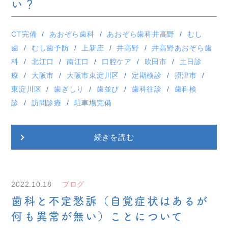
い？
CT完備
あおぞら歯科
あおぞら歯科井高野
むし
歯
むし歯予防
上新庄
井高野
井高野あおぞら歯
科
北江口
南江口
口腔ケア
吹田市
土日診
療
大阪市
大阪市東淀川区
定期検診
摂津市
東淀川区
歯ぎしり
歯並び
歯科往診
歯科検
診
訪問診療
駐車場完備
続きを読む
2022.10.18
ブログ
歯科と不定愁訴（自覚症状はあるが
何も異常が無い）ことについて