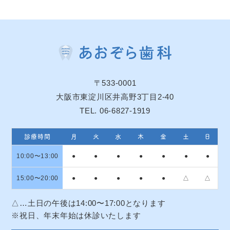
〒533-0001
大阪市東淀川区井高野3丁目2-40
TEL. 06-6827-1919
診療時間
月
火
水
木
金
土
日
10:00〜13:00
●
●
●
●
●
●
●
15:00〜20:00
●
●
●
●
●
△
△
△…土日の午後は14:00〜17:00となります
※祝日、年末年始は休診いたします