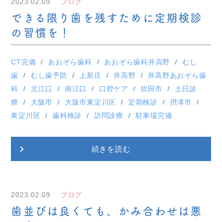
2023.02.09
ブログ
できる限り歯を残すために定期検診
の習慣を！
CT完備
あおぞら歯科
あおぞら歯科井高野
むし
歯
むし歯予防
上新庄
井高野
井高野あおぞら歯
科
北江口
南江口
口腔ケア
吹田市
土日診
療
大阪市
大阪市東淀川区
定期検診
摂津市
東淀川区
歯科検診
訪問診療
駐車場完備
続きを読む
2023.02.09
ブログ
歯並びは良くても、かみ合わせは悪