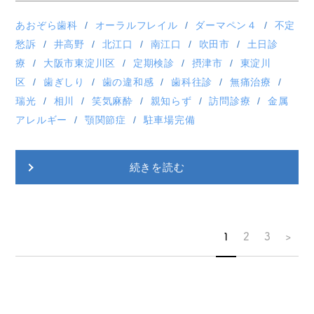
あおぞら歯科
オーラルフレイル
ダーマペン４
不定
愁訴
井高野
北江口
南江口
吹田市
土日診
療
大阪市東淀川区
定期検診
摂津市
東淀川
区
歯ぎしり
歯の違和感
歯科往診
無痛治療
瑞光
相川
笑気麻酔
親知らず
訪問診療
金属
アレルギー
顎関節症
駐車場完備
続きを読む
1
2
3
>