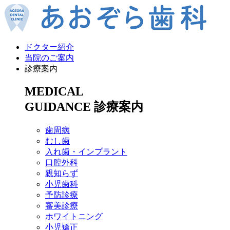
ドクター紹介
当院のご案内
診療案内
MEDICAL
GUIDANCE
診療案内
歯周病
むし歯
入れ歯・インプラント
口腔外科
親知らず
小児歯科
予防診療
審美診療
ホワイトニング
小児矯正