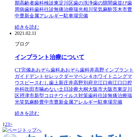
期高齢者歯科検診
東淀川区
歯の洗浄
歯の隙間
歯並び
歯
周病
歯科
歯科往診
無痛治療
瑞光
相川
笑気麻酔
茨木市
豊
中
豊新
金属アレルギー
駐車場完備
続きを読む
2021.02.11
ブログ
インプラント治療について
CT完備
あおぞら歯科
あおぞら歯科井高野
インプラント
ガイドデント
セレック
ダーマペン４
ホワイトニング
マ
ウスピース
むし歯
上新庄
井高野
別府
北江口
南江口
口腔
外科
吹田市
噛めない
土日診療
大桐
大阪市
大阪市東淀川
区
摂津市
新型コロナウイルス対策
歯科往診
無痛治療
瑞
光
笑気麻酔
豊中市
豊新
金属アレルギー
駐車場完備
続きを読む
1
2
3
>