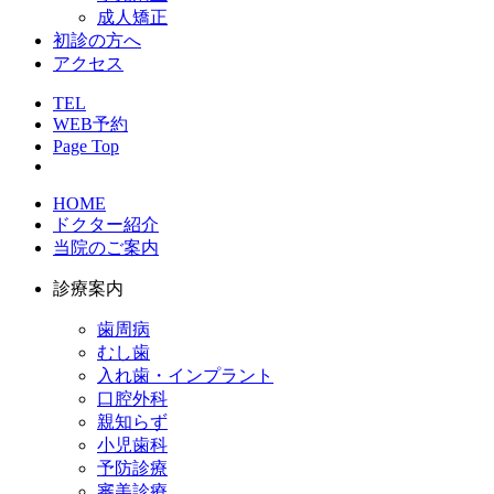
成人矯正
初診の方へ
アクセス
TEL
WEB予約
Page Top
HOME
ドクター紹介
当院のご案内
診療案内
歯周病
むし歯
入れ歯・インプラント
口腔外科
親知らず
小児歯科
予防診療
審美診療