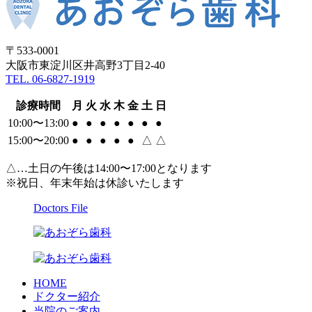
〒533-0001
大阪市東淀川区井高野3丁目2-40
TEL. 06-6827-1919
診療時間
月
火
水
木
金
土
日
10:00〜13:00
●
●
●
●
●
●
●
15:00〜20:00
●
●
●
●
●
△
△
△…土日の午後は14:00〜17:00となります
※祝日、年末年始は休診いたします
Doctors File
HOME
ドクター紹介
当院のご案内