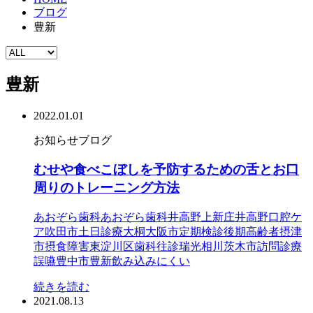
ブログ
豊新
豊新
2022.01.01
お知らせ
ブログ
むせや食べこぼしを予防するための舌とお口
周りのトレーニング方法
あおぞら歯科
あおぞら歯科井高野
上新庄
井高野
口腔ケ
ア
吹田市
土日診療
大桐
大阪市
定期検診
後期高齢者
摂津
市
摂食障害
東淀川区
歯科往診
瑞光
相川
茨木市
訪問診療
誤嚥
豊中市
豊新
飲み込みにくい
続きを読む
2021.08.13