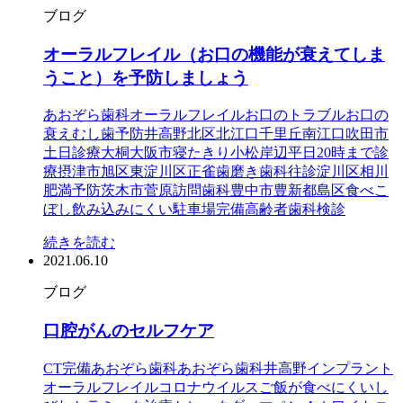
ブログ
オーラルフレイル（お口の機能が衰えてしま
うこと）を予防しましょう
あおぞら歯科
オーラルフレイル
お口のトラブル
お口の
衰え
むし歯予防
井高野
北区
北江口
千里丘
南江口
吹田市
土日診療
大桐
大阪市
寝たきり
小松
岸辺
平日20時まで診
療
摂津市
旭区
東淀川区
正雀
歯磨き
歯科往診
淀川区
相川
肥満予防
茨木市
菅原
訪問歯科
豊中市
豊新
都島区
食べこ
ぼし
飲み込みにくい
駐車場完備
高齢者歯科検診
続きを読む
2021.06.10
ブログ
口腔がんのセルフケア
CT完備
あおぞら歯科
あおぞら歯科井高野
インプラント
オーラルフレイル
コロナウイルス
ご飯が食べにくい
し