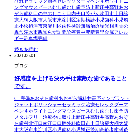
びれ
セラミック治療
セレック
ダーマペン４
ホワイトニ
ング
マウスピース
むし歯
むし歯予防
上新庄
井高野あお
ぞら歯科
口の中のしこり
口内炎
口腔がん
吹田市
土日診
療
大桐
大阪市
大阪市東淀川区
定期検診
小児歯科
小児矯
正
小松
摂津市
東淀川区
歯科検診
無痛治療
瑞光
相川
舌の
異常
茨木市
親知らず
訪問診療
豊中
豊新
豊里
金属アレル
ギー
駐車場完備
続きを読む
2021.06.01
ブログ
好感度を上げる決め手は素敵な歯であること
です。
CT完備
あおぞら歯科
あおぞら歯科井高野
インプラント
ジェットポリッシャー
セラミック治療
セレック
ダーマ
ペン４
ホワイトニング
マウスピース
むし歯
むし歯予防
メタルフリー治療
やに取り
上新庄
井高野
井高野あおぞ
ら歯科
北江口
南江口
口腔外科
吹田市
土日診療
大桐
大阪
市
大阪市東淀川区
小児歯科
小児矯正
後期高齢者歯科
後