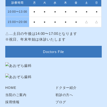
診療時間
月
火
水
木
金
土
日
10:00〜13:00
●
●
●
●
●
●
●
15:00〜20:00
●
●
●
●
●
△
△
△…土日の午後は14:00〜17:00となります
※祝日、年末年始は休診いたします
Doctors File
HOME
ドクター紹介
当院のご案内
初診の方へ
採用情報
ブログ