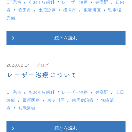
CT完備
あおぞら歯科
レーザー治療
井高野
口内
炎
吹田市
土日診療
摂津市
東淀川区
駐車場
完備
続きを読む
2020.02.14
ブログ
レーザー治療について
CT完備
あおぞら歯科
レーザー治療
井高野
土日
診療
最新医療
東淀川区
歯周病治療
無痛治
療
知覚過敏
続きを読む