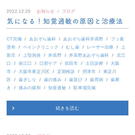
2022.12.25
お知らせ
ブログ
気になる！知覚過敏の原因と治療法
CT完備
あおぞら歯科
あおぞら歯科井高野
フッ素
塗布
ペインクリニック
むし歯
レーザー治療
上
新庄
上顎洞炎
井高野
井高野あおぞら歯科
北江
口
南江口
口腔ケア
吹田市
土日診療
大阪
市
大阪市東淀川区
定期検診
摂津市
東淀川
区
歯ぎしり
歯の痛み
歯並び
歯周病
歯磨
き
痛みの緩和
知覚過敏
駐車場完備
続きを読む