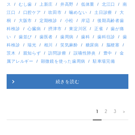
ス
むし歯
上新庄
井高野
低体重
北江口
南
江口
口腔ケア
吹田市
噛めない
土日診療
大
桐
大阪市
定期検診
小松
岸辺
後期高齢者歯
科検診
心臓病
摂津市
東淀川区
正雀
歯が痛
い
歯並び
歯医者
歯周病
歯科
歯科往診
歯
科検診
瑞光
相川
笑気麻酔
糖尿病
脳梗塞
茨木
親知らず
訪問診療
誤嚥性肺炎
豊中
金
属アレルギー
顕微鏡を使った歯周病
駐車場完備
続きを読む
1
2
3
>