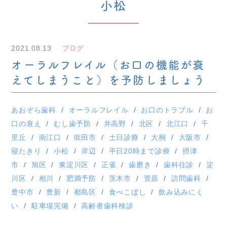
小松
2021.08.13
ブログ
オーラルフレイル（お口の機能が衰
えてしまうこと）を予防しましょう
あおぞら歯科
オーラルフレイル
お口のトラブル
お
口の衰え
むし歯予防
井高野
北区
北江口
千
里丘
南江口
吹田市
土日診療
大桐
大阪市
寝たきり
小松
岸辺
平日20時まで診療
摂津
市
旭区
東淀川区
正雀
歯磨き
歯科往診
淀
川区
相川
肥満予防
茨木市
菅原
訪問歯科
豊中市
豊新
都島区
食べこぼし
飲み込みにく
い
駐車場完備
高齢者歯科検診