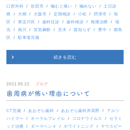
口腔外科
吹田市
噛むと痛い
噛めない
土日診
療
大桐
大阪市
定期検診
小松
摂津市
旭
区
東淀川区
歯科往診
歯科検診
無痛治療
瑞
光
相川
笑気麻酔
茨木
親知らず
豊中
都島
区
駐車場完備
続きを読む
2021.05.22
ブログ
歯周病が怖い理由について
CT完備
あおぞら歯科
あおぞら歯科井高野
アルツ
ハイマー
オーラルフレイル
コロナウイルス
セラミ
ック治療
ダーマペン４
ホワイトニング
マウスピー