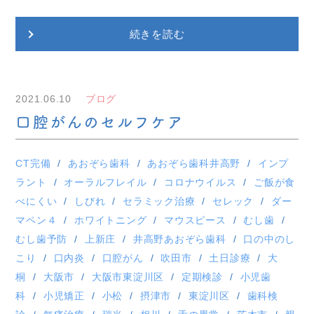
続きを読む
2021.06.10
ブログ
口腔がんのセルフケア
CT完備
あおぞら歯科
あおぞら歯科井高野
インプ
ラント
オーラルフレイル
コロナウイルス
ご飯が食
べにくい
しびれ
セラミック治療
セレック
ダー
マペン４
ホワイトニング
マウスピース
むし歯
むし歯予防
上新庄
井高野あおぞら歯科
口の中のし
こり
口内炎
口腔がん
吹田市
土日診療
大
桐
大阪市
大阪市東淀川区
定期検診
小児歯
科
小児矯正
小松
摂津市
東淀川区
歯科検