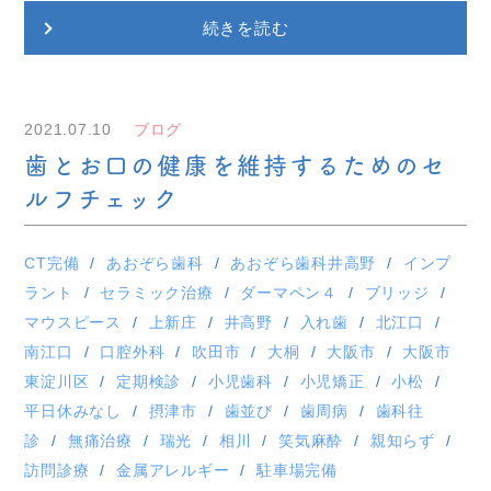
続きを読む
2021.07.10
ブログ
歯とお口の健康を維持するためのセ
ルフチェック
CT完備
あおぞら歯科
あおぞら歯科井高野
インプ
ラント
セラミック治療
ダーマペン４
ブリッジ
マウスピース
上新庄
井高野
入れ歯
北江口
南江口
口腔外科
吹田市
大桐
大阪市
大阪市
東淀川区
定期検診
小児歯科
小児矯正
小松
平日休みなし
摂津市
歯並び
歯周病
歯科往
診
無痛治療
瑞光
相川
笑気麻酔
親知らず
訪問診療
金属アレルギー
駐車場完備