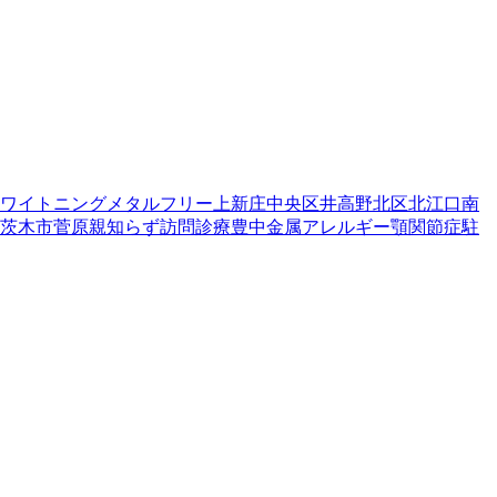
ワイトニング
メタルフリー
上新庄
中央区
井高野
北区
北江口
南
茨木市
菅原
親知らず
訪問診療
豊中
金属アレルギー
顎関節症
駐