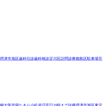
摂津市
旭区
歯科往診
歯科検診
淀川区
訪問診療
都島区
駐車場完
桐
大阪市
寝たきり
小松
岸辺
平日20時まで診療
摂津市
旭区
東淀