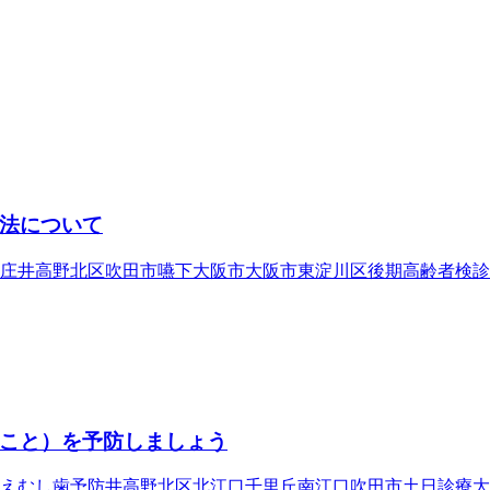
法について
庄
井高野
北区
吹田市
嚥下
大阪市
大阪市東淀川区
後期高齢者検診
こと）を予防しましょう
え
むし歯予防
井高野
北区
北江口
千里丘
南江口
吹田市
土日診療
大