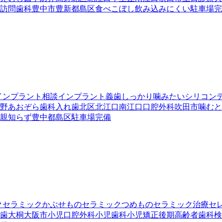
訪問歯科
豊中市
豊新
都島区
食べこぼし
飲み込みにくい
駐車場完
インプラント相談
インプラント義歯
しっかり噛みたい
シリコン
野あおぞら歯科
入れ歯
北区
北江口
南江口
口腔外科
吹田市
噛むと
親知らず
豊中
都島区
駐車場完備
ク
セラミックかぶせもの
セラミックつめもの
セラミック治療
セ
歯
大桐
大阪市
小児口腔外科
小児歯科
小児矯正
後期高齢者歯科検