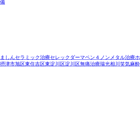
備
ましん
セラミック治療
セレック
ダーマペン４
ノンメタル治療
ホ
摂津市
旭区
東住吉区
東淀川区
淀川区
無痛治療
瑞光
相川
笑気麻酔