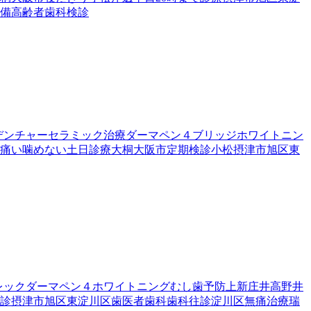
備
高齢者歯科検診
デンチャー
セラミック治療
ダーマペン４
ブリッジ
ホワイトニン
痛い
噛めない
土日診療
大桐
大阪市
定期検診
小松
摂津市
旭区
東
レック
ダーマペン４
ホワイトニング
むし歯予防
上新庄
井高野
井
診
摂津市
旭区
東淀川区
歯医者
歯科
歯科往診
淀川区
無痛治療
瑞