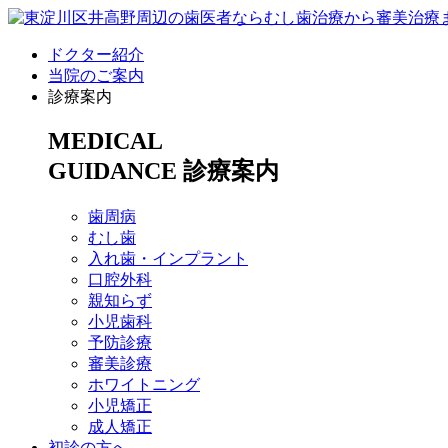
ドクター紹介
当院のご案内
診療案内
MEDICAL
GUIDANCE
診療案内
歯周病
むし歯
入れ歯・インプラント
口腔外科
親知らず
小児歯科
予防診療
審美診療
ホワイトニング
小児矯正
成人矯正
初診の方へ