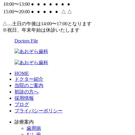
10:00〜13:00
●
●
●
●
●
●
●
15:00〜20:00
●
●
●
●
●
△
△
△…土日の午後は14:00〜17:00となります
※祝日、年末年始は休診いたします
Doctors File
HOME
ドクター紹介
当院のご案内
初診の方へ
採用情報
ブログ
プライバシーポリシー
診療案内
歯周病
むし歯