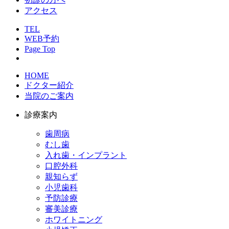
アクセス
TEL
WEB予約
Page Top
HOME
ドクター紹介
当院のご案内
診療案内
歯周病
むし歯
入れ歯・インプラント
口腔外科
親知らず
小児歯科
予防診療
審美診療
ホワイトニング