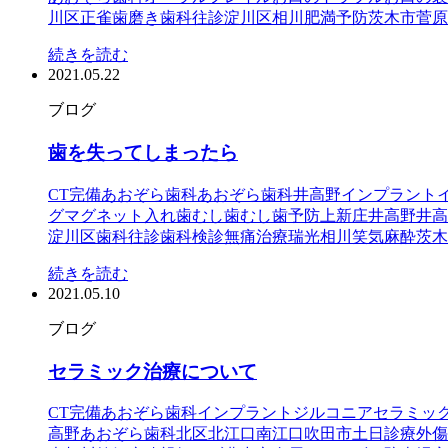
川区
正雀
歯磨き
歯科往診
淀川区
相川
肥満予防
茨木市
菅原
続きを読む
2021.05.22
ブログ
歯を失ってしまったら
CT完備
あおぞら歯科
あおぞら歯科井高野
インプラント
グ
マグネット入れ歯
むし歯
むし歯予防
上新庄
井高野
井高
淀川区
歯科往診
歯科検診
無痛治療
瑞光
相川
笑気麻酔
茨木
続きを読む
2021.05.10
ブログ
セラミック治療について
CT完備
あおぞら歯科
インプラント
ジルコニア
セラミッ
高野あおぞら歯科
北区
北江口
南江口
吹田市
土日診療
外傷