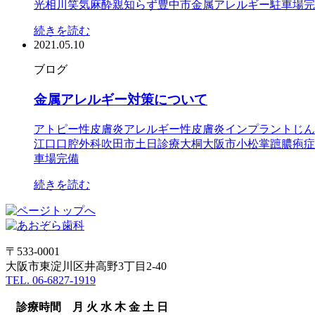
光
相川
笑気麻酔
親知らず
豊中市
金属アレルギー
駐車場完
続きを読む
2021.05.10
ブログ
金属アレルギー対策について
アトピー性皮膚炎
アレルギー性皮膚炎
インプラント
じん
江口
口腔外科
吹田市
土日診療
大桐
大阪市
小松
掌蹠膿疱症
車場完備
続きを読む
〒533-0001
大阪市東淀川区井高野3丁目2-40
TEL. 06-6827-1919
診療時間
月
火
水
木
金
土
日