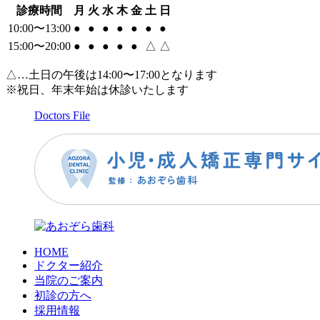
診療時間
月
火
水
木
金
土
日
10:00〜13:00
●
●
●
●
●
●
●
15:00〜20:00
●
●
●
●
●
△
△
△…土日の午後は14:00〜17:00となります
※祝日、年末年始は休診いたします
Doctors File
HOME
ドクター紹介
当院のご案内
初診の方へ
採用情報