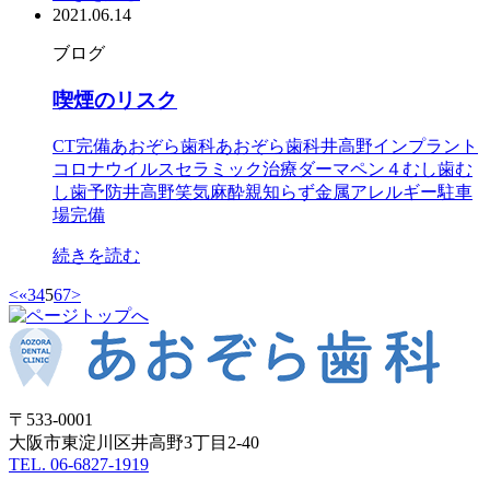
2021.06.14
ブログ
喫煙のリスク
CT完備
あおぞら歯科
あおぞら歯科井高野
インプラント
コロナウイルス
セラミック治療
ダーマペン４
むし歯
む
し歯予防
井高野
笑気麻酔
親知らず
金属アレルギー
駐車
場完備
続きを読む
<
«
3
4
5
6
7
>
〒533-0001
大阪市東淀川区井高野3丁目2-40
TEL. 06-6827-1919