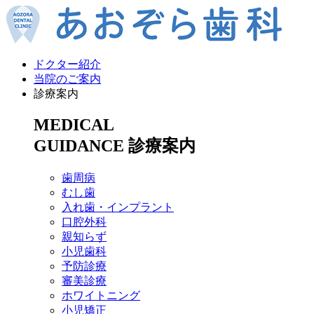
ドクター紹介
当院のご案内
診療案内
MEDICAL
GUIDANCE
診療案内
歯周病
むし歯
入れ歯・インプラント
口腔外科
親知らず
小児歯科
予防診療
審美診療
ホワイトニング
小児矯正