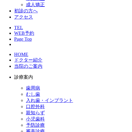
成人矯正
初診の方へ
アクセス
TEL
WEB予約
Page Top
HOME
ドクター紹介
当院のご案内
診療案内
歯周病
むし歯
入れ歯・インプラント
口腔外科
親知らず
小児歯科
予防診療
審美診療