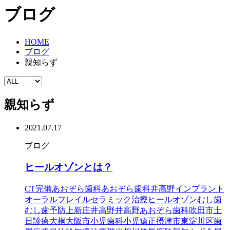
ブログ
HOME
ブログ
親知らず
親知らず
2021.07.17
ブログ
ヒールオゾンとは？
CT完備
あおぞら歯科
あおぞら歯科井高野
インプラント
オーラルフレイル
セラミック治療
ヒールオゾン
むし歯
むし歯予防
上新庄
井高野
井高野あおぞら歯科
吹田市
土
日診療
大桐
大阪市
小児歯科
小児矯正
摂津市
東淀川区
歯