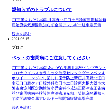
親知らずのトラブルについて
CT完備
あおぞら歯科
井高野
北江口
土日診療
定期検診
無
痛治療
笑気麻酔
親知らず
金属アレルギー
駐車場完備
続きを読む
2021.06.15
ブログ
ペットの歯周病にご注意してください
CT完備
あおぞら歯科
あおぞら歯科井高野
インプラント
コロナウイルス
セラミック治療
セレック
ダーマペン４
ホワイトニング
むし歯
むし歯予防
上新庄
井高野
北江口
南江口
口腔ケア
口腔外科
吹田市
土日診療
大桐
大阪市
大
阪市東淀川区
定期検診
小児歯科
小児矯正
摂津市
正雀
歯
並び
歯周病
歯科検診
無痛治療
瑞光
相川
笑気麻酔
親知ら
ず
訪問診療
金属アレルギー
顎関節症
駐車場完備
続きを読む