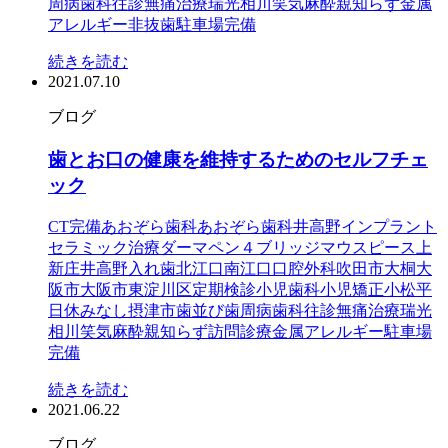
周病
歯科往診
無痛治療
瑞光
相川
笑気麻酔
親知らず
金属
アレルギー
非抜歯
駐車場完備
続きを読む
2021.07.10
ブログ
歯とお口の健康を維持するためのセルフチェ
ック
CT完備
あおぞら歯科
あおぞら歯科井高野
インプラント
セラミック治療
ダーマペン４
ブリッジ
マウスピース
上
新庄
井高野
入れ歯
北江口
南江口
口腔外科
吹田市
大桐
大
阪市
大阪市東淀川区
定期検診
小児歯科
小児矯正
小松
平
日休みなし
摂津市
歯並び
歯周病
歯科往診
無痛治療
瑞光
相川
笑気麻酔
親知らず
訪問診療
金属アレルギー
駐車場
完備
続きを読む
2021.06.22
ブログ