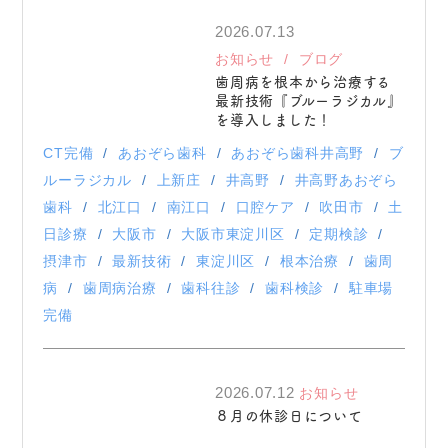
2026.07.13
お知らせ
ブログ
歯周病を根本から治療する
最新技術『ブルーラジカル』
を導入しました！
CT完備
あおぞら歯科
あおぞら歯科井高野
ブ
ルーラジカル
上新庄
井高野
井高野あおぞら
歯科
北江口
南江口
口腔ケア
吹田市
土
日診療
大阪市
大阪市東淀川区
定期検診
摂津市
最新技術
東淀川区
根本治療
歯周
病
歯周病治療
歯科往診
歯科検診
駐車場
完備
2026.07.12
お知らせ
８月の休診日について