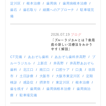
淀川区
根本治療
歯周病
歯周病根本治療
歯石
歯石取り
細菌へのアプローチ
駐車場完
備
2026.07.19
ブログ
「ブルーラジカルとは？歯周
病の新しい治療法をわかり
やすく解説」
CT完備
あおぞら歯科
あおぞら歯科井高野
ブ
ルーラジカル
上新庄
井高野
井高野あおぞら
歯科
北江口
南江口
口腔ケア
口臭
吹田
市
土日診療
大阪市
大阪市東淀川区
定期
検診
感染症
摂津市
東淀川区
根本治療
歯を残す
歯周病
歯周病根本治療
歯周病治
療
駐車場完備