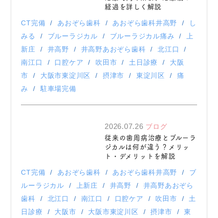
経過を詳しく解説
CT完備
あおぞら歯科
あおぞら歯科井高野
し
みる
ブルーラジカル
ブルーラジカル痛み
上
新庄
井高野
井高野あおぞら歯科
北江口
南江口
口腔ケア
吹田市
土日診療
大阪
市
大阪市東淀川区
摂津市
東淀川区
痛
み
駐車場完備
2026.07.26
ブログ
従来の歯周病治療とブルーラ
ジカルは何が違う？メリッ
ト・デメリットを解説
CT完備
あおぞら歯科
あおぞら歯科井高野
ブ
ルーラジカル
上新庄
井高野
井高野あおぞら
歯科
北江口
南江口
口腔ケア
吹田市
土
日診療
大阪市
大阪市東淀川区
摂津市
東