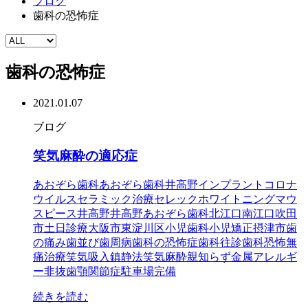
ブログ
歯科の恐怖症
歯科の恐怖症
2021.01.07
ブログ
笑気麻酔の適応症
あおぞら歯科
あおぞら歯科井高野
インプラント
コロナ
ウイルス
セラミック治療
セレック
ホワイトニング
マウ
スピース
井高野
井高野あおぞら歯科
北江口
南江口
吹田
市
土日診療
大阪市東淀川区
小児歯科
小児矯正
摂津市
歯
の痛み
歯並び
歯周病
歯科の恐怖症
歯科往診
歯科恐怖
無
痛治療
笑気吸入鎮静法
笑気麻酔
親知らず
金属アレルギ
ー
非抜歯
顎関節症
駐車場完備
続きを読む