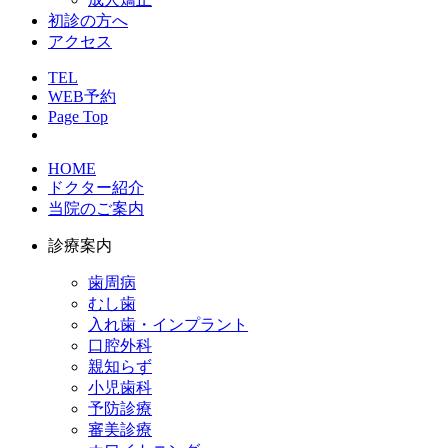
初診の方へ
アクセス
TEL
WEB予約
Page Top
HOME
ドクター紹介
当院のご案内
診療案内
歯周病
むし歯
入れ歯・インプラント
口腔外科
親知らず
小児歯科
予防診療
審美診療