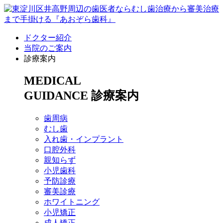
ドクター紹介
当院のご案内
診療案内
MEDICAL
GUIDANCE
診療案内
歯周病
むし歯
入れ歯・インプラント
口腔外科
親知らず
小児歯科
予防診療
審美診療
ホワイトニング
小児矯正
成人矯正