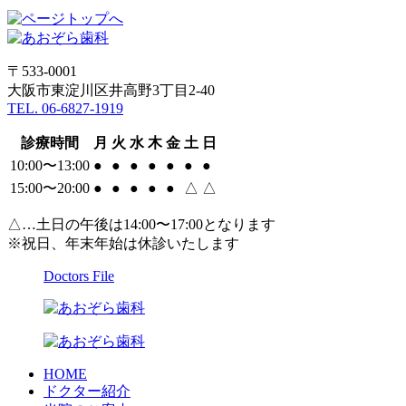
〒533-0001
大阪市東淀川区井高野3丁目2-40
TEL. 06-6827-1919
診療時間
月
火
水
木
金
土
日
10:00〜13:00
●
●
●
●
●
●
●
15:00〜20:00
●
●
●
●
●
△
△
△…土日の午後は14:00〜17:00となります
※祝日、年末年始は休診いたします
Doctors File
HOME
ドクター紹介