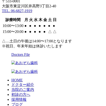
〒533-0001
大阪市東淀川区井高野3丁目2-40
TEL. 06-6827-1919
診療時間
月
火
水
木
金
土
日
10:00〜13:00
●
●
●
●
●
●
●
15:00〜20:00
●
●
●
●
●
△
△
△…土日の午後は14:00〜17:00となります
※祝日、年末年始は休診いたします
Doctors File
HOME
ドクター紹介
当院のご案内
初診の方へ
採用情報
ブログ