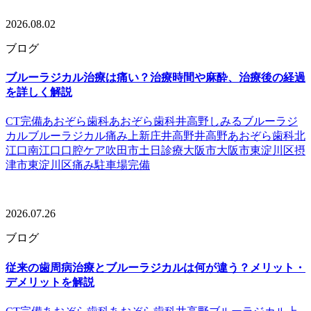
2026.08.02
ブログ
ブルーラジカル治療は痛い？治療時間や麻酔、治療後の経過
を詳しく解説
CT完備
あおぞら歯科
あおぞら歯科井高野
しみる
ブルーラジ
カル
ブルーラジカル痛み
上新庄
井高野
井高野あおぞら歯科
北
江口
南江口
口腔ケア
吹田市
土日診療
大阪市
大阪市東淀川区
摂
津市
東淀川区
痛み
駐車場完備
2026.07.26
ブログ
従来の歯周病治療とブルーラジカルは何が違う？メリット・
デメリットを解説