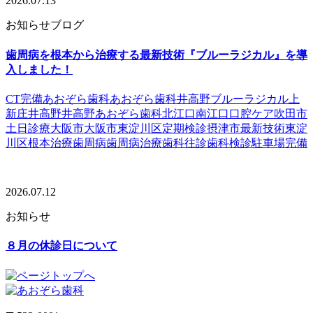
2026.07.13
お知らせ
ブログ
歯周病を根本から治療する最新技術『ブルーラジカル』を導
入しました！
CT完備
あおぞら歯科
あおぞら歯科井高野
ブルーラジカル
上
新庄
井高野
井高野あおぞら歯科
北江口
南江口
口腔ケア
吹田市
土日診療
大阪市
大阪市東淀川区
定期検診
摂津市
最新技術
東淀
川区
根本治療
歯周病
歯周病治療
歯科往診
歯科検診
駐車場完備
2026.07.12
お知らせ
８月の休診日について