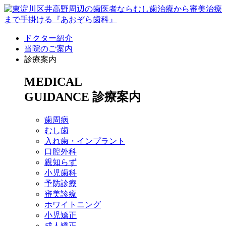
ドクター紹介
当院のご案内
診療案内
MEDICAL
GUIDANCE
診療案内
歯周病
むし歯
入れ歯・インプラント
口腔外科
親知らず
小児歯科
予防診療
審美診療
ホワイトニング
小児矯正
成人矯正