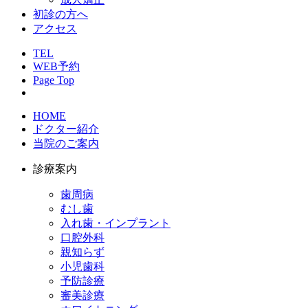
初診の方へ
アクセス
TEL
WEB予約
Page Top
HOME
ドクター紹介
当院のご案内
診療案内
歯周病
むし歯
入れ歯・インプラント
口腔外科
親知らず
小児歯科
予防診療
審美診療