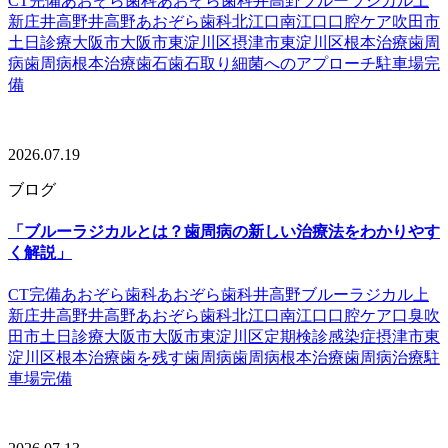
CT完備
あおぞら歯科
あおぞら歯科井高野
ブルーラジカル
上
新庄
井高野
井高野あおぞら歯科
北江口
南江口
口腔ケア
吹田市
土日診療
大阪市
大阪市東淀川区
摂津市
東淀川区
根本治療
歯周
病
歯周病根本治療
歯石
歯石取り
細菌へのアプローチ
駐車場完
備
2026.07.19
ブログ
「ブルーラジカルとは？歯周病の新しい治療法をわかりやす
く解説」
CT完備
あおぞら歯科
あおぞら歯科井高野
ブルーラジカル
上
新庄
井高野
井高野あおぞら歯科
北江口
南江口
口腔ケア
口臭
吹
田市
土日診療
大阪市
大阪市東淀川区
定期検診
感染症
摂津市
東
淀川区
根本治療
歯を残す
歯周病
歯周病根本治療
歯周病治療
駐
車場完備