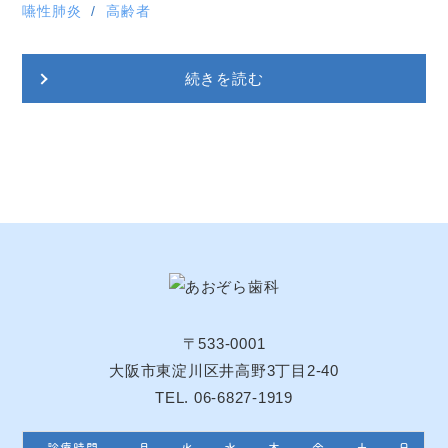
嚥性肺炎
高齢者
続きを読む
〒533-0001
大阪市東淀川区井高野3丁目2-40
TEL. 06-6827-1919
診療時間
月
火
水
木
金
土
日