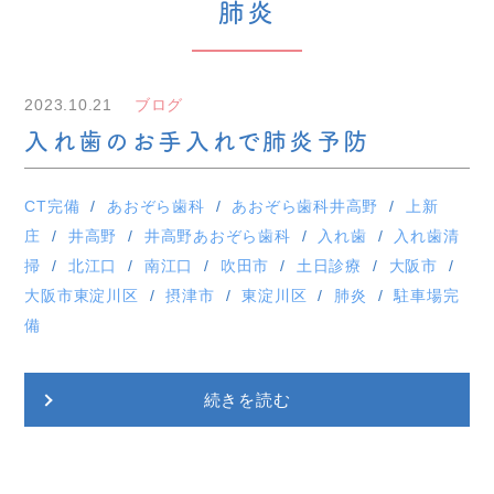
肺炎
2023.10.21
ブログ
入れ歯のお手入れで肺炎予防
CT完備
あおぞら歯科
あおぞら歯科井高野
上新
庄
井高野
井高野あおぞら歯科
入れ歯
入れ歯清
掃
北江口
南江口
吹田市
土日診療
大阪市
大阪市東淀川区
摂津市
東淀川区
肺炎
駐車場完
備
続きを読む