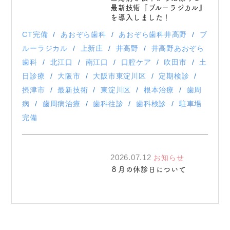
最新技術『ブルーラジカル』
を導入しました！
CT完備
あおぞら歯科
あおぞら歯科井高野
ブ
ルーラジカル
上新庄
井高野
井高野あおぞら
歯科
北江口
南江口
口腔ケア
吹田市
土
日診療
大阪市
大阪市東淀川区
定期検診
摂津市
最新技術
東淀川区
根本治療
歯周
病
歯周病治療
歯科往診
歯科検診
駐車場
完備
2026.07.12
お知らせ
８月の休診日について