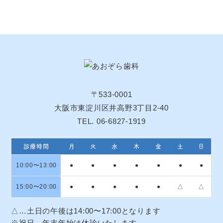
〒533-0001
大阪市東淀川区井高野3丁目2-40
TEL. 06-6827-1919
診療時間
月
火
水
木
金
土
日
10:00〜13:00
●
●
●
●
●
●
●
15:00〜20:00
●
●
●
●
●
△
△
△…土日の午後は14:00〜17:00となります
※祝日、年末年始は休診いたします