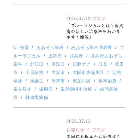
2026.07.19
ブログ
「ブルーラジカルとは？歯周
病の新しい治療法をわかり
やすく解説」
CT完備
あおぞら歯科
あおぞら歯科井高野
ブ
ルーラジカル
上新庄
井高野
井高野あおぞら
歯科
北江口
南江口
口腔ケア
口臭
吹田
市
土日診療
大阪市
大阪市東淀川区
定期
検診
感染症
摂津市
東淀川区
根本治療
歯を残す
歯周病
歯周病根本治療
歯周病治
療
駐車場完備
2026.07.13
お知らせ
ブログ
歯周病を根本から治療する