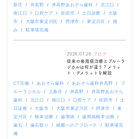
新庄
井高野
井高野あおぞら歯科
北江口
南江口
口腔ケア
吹田市
土日診療
大阪
市
大阪市東淀川区
摂津市
東淀川区
痛
み
駐車場完備
2026.07.26
ブログ
従来の歯周病治療とブルーラ
ジカルは何が違う？メリッ
ト・デメリットを解説
CT完備
あおぞら歯科
あおぞら歯科井高野
ブ
ルーラジカル
上新庄
井高野
井高野あおぞら
歯科
北江口
南江口
口腔ケア
吹田市
土
日診療
大阪市
大阪市東淀川区
摂津市
東
淀川区
根本治療
歯周病
歯周病根本治療
歯石
歯石取り
細菌へのアプローチ
駐車場完
備