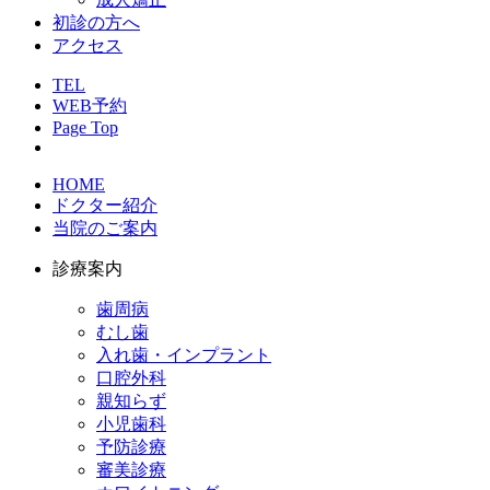
初診の方へ
アクセス
TEL
WEB予約
Page Top
HOME
ドクター紹介
当院のご案内
診療案内
歯周病
むし歯
入れ歯・インプラント
口腔外科
親知らず
小児歯科
予防診療
審美診療