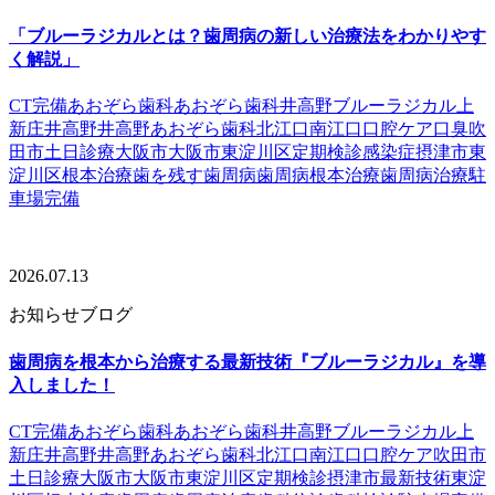
「ブルーラジカルとは？歯周病の新しい治療法をわかりやす
く解説」
CT完備
あおぞら歯科
あおぞら歯科井高野
ブルーラジカル
上
新庄
井高野
井高野あおぞら歯科
北江口
南江口
口腔ケア
口臭
吹
田市
土日診療
大阪市
大阪市東淀川区
定期検診
感染症
摂津市
東
淀川区
根本治療
歯を残す
歯周病
歯周病根本治療
歯周病治療
駐
車場完備
2026.07.13
お知らせ
ブログ
歯周病を根本から治療する最新技術『ブルーラジカル』を導
入しました！
CT完備
あおぞら歯科
あおぞら歯科井高野
ブルーラジカル
上
新庄
井高野
井高野あおぞら歯科
北江口
南江口
口腔ケア
吹田市
土日診療
大阪市
大阪市東淀川区
定期検診
摂津市
最新技術
東淀