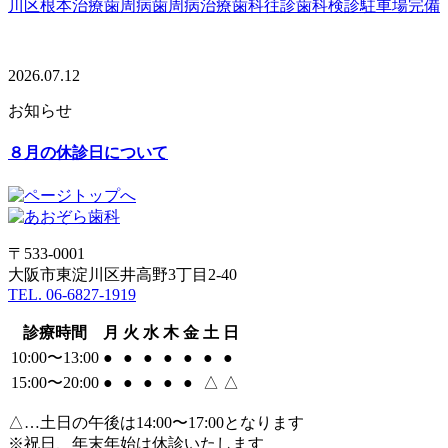
川区
根本治療
歯周病
歯周病治療
歯科往診
歯科検診
駐車場完備
2026.07.12
お知らせ
８月の休診日について
〒533-0001
大阪市東淀川区井高野3丁目2-40
TEL. 06-6827-1919
診療時間
月
火
水
木
金
土
日
10:00〜13:00
●
●
●
●
●
●
●
15:00〜20:00
●
●
●
●
●
△
△
△…土日の午後は14:00〜17:00となります
※祝日、年末年始は休診いたします