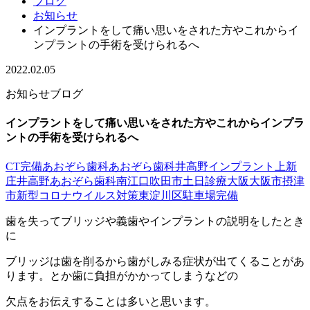
ブログ
お知らせ
インプラントをして痛い思いをされた方やこれからイ
ンプラントの手術を受けられるへ
2022.02.05
お知らせ
ブログ
インプラントをして痛い思いをされた方やこれからインプラ
ントの手術を受けられるへ
CT完備
あおぞら歯科
あおぞら歯科井高野
インプラント
上新
庄
井高野あおぞら歯科
南江口
吹田市
土日診療
大阪
大阪市
摂津
市
新型コロナウイルス対策
東淀川区
駐車場完備
歯を失ってブリッジや義歯やインプラントの説明をしたとき
に
ブリッジは歯を削るから歯がしみる症状が出てくることがあ
ります。とか歯に負担がかかってしまうなどの
欠点をお伝えすることは多いと思います。