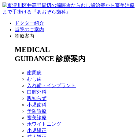
ドクター紹介
当院のご案内
診療案内
MEDICAL
GUIDANCE
診療案内
歯周病
むし歯
入れ歯・インプラント
口腔外科
親知らず
小児歯科
予防診療
審美診療
ホワイトニング
小児矯正
成人矯正