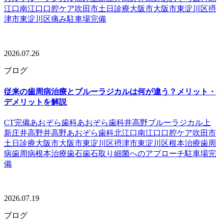
江口
南江口
口腔ケア
吹田市
土日診療
大阪市
大阪市東淀川区
摂
津市
東淀川区
痛み
駐車場完備
2026.07.26
ブログ
従来の歯周病治療とブルーラジカルは何が違う？メリット・
デメリットを解説
CT完備
あおぞら歯科
あおぞら歯科井高野
ブルーラジカル
上
新庄
井高野
井高野あおぞら歯科
北江口
南江口
口腔ケア
吹田市
土日診療
大阪市
大阪市東淀川区
摂津市
東淀川区
根本治療
歯周
病
歯周病根本治療
歯石
歯石取り
細菌へのアプローチ
駐車場完
備
2026.07.19
ブログ