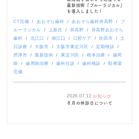
最新技術『ブルーラジカル』
を導入しました！
CT完備
あおぞら歯科
あおぞら歯科井高野
ブ
ルーラジカル
上新庄
井高野
井高野あおぞら
歯科
北江口
南江口
口腔ケア
吹田市
土
日診療
大阪市
大阪市東淀川区
定期検診
摂津市
最新技術
東淀川区
根本治療
歯周
病
歯周病治療
歯科往診
歯科検診
駐車場
完備
2026.07.12
お知らせ
８月の休診日について