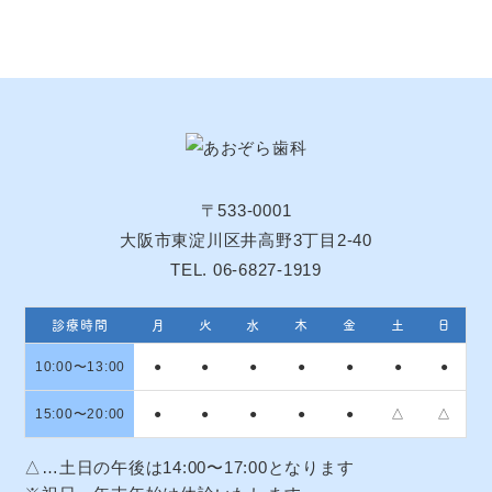
〒533-0001
大阪市東淀川区井高野3丁目2-40
TEL. 06-6827-1919
診療時間
月
火
水
木
金
土
日
10:00〜13:00
●
●
●
●
●
●
●
15:00〜20:00
●
●
●
●
●
△
△
△…土日の午後は14:00〜17:00となります