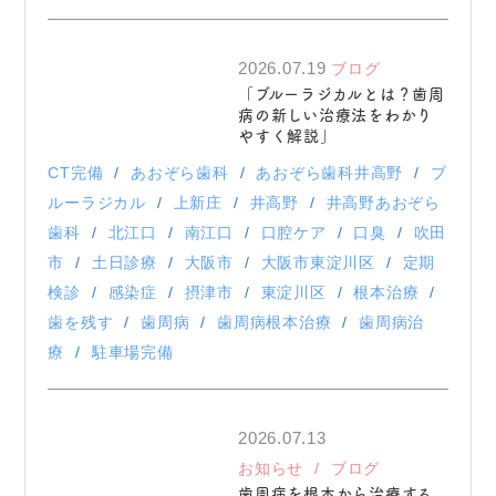
2026.07.19
ブログ
「ブルーラジカルとは？歯周
病の新しい治療法をわかり
やすく解説」
CT完備
あおぞら歯科
あおぞら歯科井高野
ブ
ルーラジカル
上新庄
井高野
井高野あおぞら
歯科
北江口
南江口
口腔ケア
口臭
吹田
市
土日診療
大阪市
大阪市東淀川区
定期
検診
感染症
摂津市
東淀川区
根本治療
歯を残す
歯周病
歯周病根本治療
歯周病治
療
駐車場完備
2026.07.13
お知らせ
ブログ
歯周病を根本から治療する