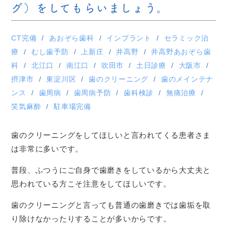
グ）をしてもらいましょう。
CT完備
あおぞら歯科
インプラント
セラミック治
療
むし歯予防
上新庄
井高野
井高野あおぞら歯
科
北江口
南江口
吹田市
土日診療
大阪市
摂津市
東淀川区
歯のクリーニング
歯のメインテナ
ンス
歯周病
歯周病予防
歯科検診
無痛治療
笑気麻酔
駐車場完備
歯のクリーニングをしてほしいと言われてくる患者さま
は非常に多いです。
普段、ふつうにご自身で歯磨きをしているから大丈夫と
思われている方こそ注意をしてほしいです。
歯のクリーニングと言っても普通の歯磨きでは歯垢を取
り除けなかったりすることが多いからです。