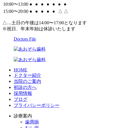
10:00〜13:00
●
●
●
●
●
●
●
15:00〜20:00
●
●
●
●
●
△
△
△…土日の午後は14:00〜17:00となります
※祝日、年末年始は休診いたします
Doctors File
HOME
ドクター紹介
当院のご案内
初診の方へ
採用情報
ブログ
プライバシーポリシー
診療案内
歯周病
むし歯