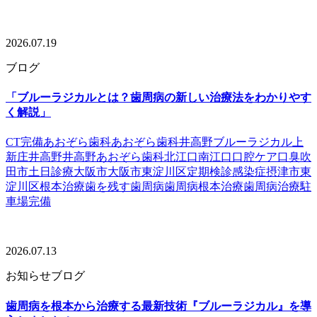
2026.07.19
ブログ
「ブルーラジカルとは？歯周病の新しい治療法をわかりやす
く解説」
CT完備
あおぞら歯科
あおぞら歯科井高野
ブルーラジカル
上
新庄
井高野
井高野あおぞら歯科
北江口
南江口
口腔ケア
口臭
吹
田市
土日診療
大阪市
大阪市東淀川区
定期検診
感染症
摂津市
東
淀川区
根本治療
歯を残す
歯周病
歯周病根本治療
歯周病治療
駐
車場完備
2026.07.13
お知らせ
ブログ
歯周病を根本から治療する最新技術『ブルーラジカル』を導