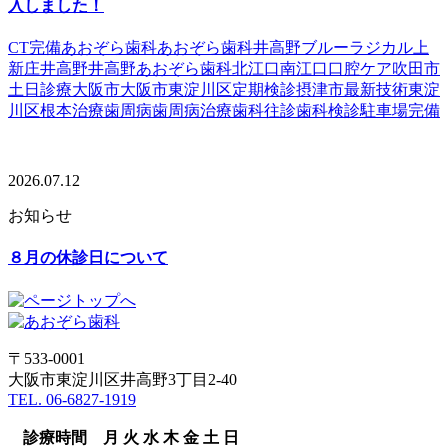
入しました！
CT完備
あおぞら歯科
あおぞら歯科井高野
ブルーラジカル
上
新庄
井高野
井高野あおぞら歯科
北江口
南江口
口腔ケア
吹田市
土日診療
大阪市
大阪市東淀川区
定期検診
摂津市
最新技術
東淀
川区
根本治療
歯周病
歯周病治療
歯科往診
歯科検診
駐車場完備
2026.07.12
お知らせ
８月の休診日について
〒533-0001
大阪市東淀川区井高野3丁目2-40
TEL. 06-6827-1919
診療時間
月
火
水
木
金
土
日