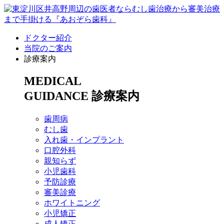
ドクター紹介
当院のご案内
診療案内
MEDICAL
GUIDANCE
診療案内
歯周病
むし歯
入れ歯・インプラント
口腔外科
親知らず
小児歯科
予防診療
審美診療
ホワイトニング
小児矯正
成人矯正