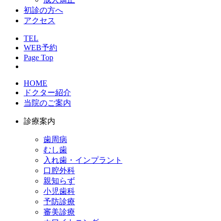
初診の方へ
アクセス
TEL
WEB予約
Page Top
HOME
ドクター紹介
当院のご案内
診療案内
歯周病
むし歯
入れ歯・インプラント
口腔外科
親知らず
小児歯科
予防診療
審美診療