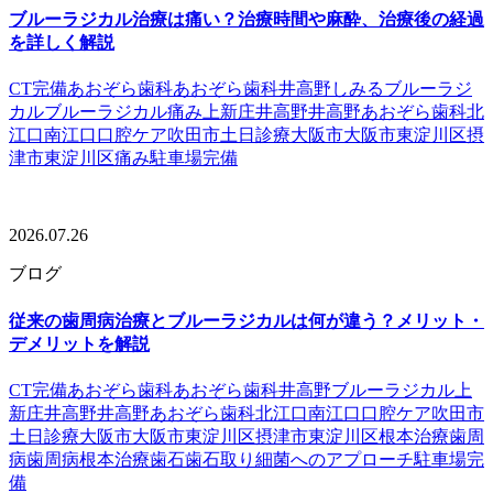
ブルーラジカル治療は痛い？治療時間や麻酔、治療後の経過
を詳しく解説
CT完備
あおぞら歯科
あおぞら歯科井高野
しみる
ブルーラジ
カル
ブルーラジカル痛み
上新庄
井高野
井高野あおぞら歯科
北
江口
南江口
口腔ケア
吹田市
土日診療
大阪市
大阪市東淀川区
摂
津市
東淀川区
痛み
駐車場完備
2026.07.26
ブログ
従来の歯周病治療とブルーラジカルは何が違う？メリット・
デメリットを解説
CT完備
あおぞら歯科
あおぞら歯科井高野
ブルーラジカル
上
新庄
井高野
井高野あおぞら歯科
北江口
南江口
口腔ケア
吹田市
土日診療
大阪市
大阪市東淀川区
摂津市
東淀川区
根本治療
歯周
病
歯周病根本治療
歯石
歯石取り
細菌へのアプローチ
駐車場完
備