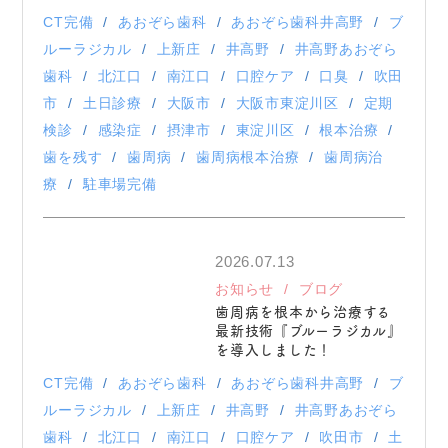
CT完備
あおぞら歯科
あおぞら歯科井高野
ブ
ルーラジカル
上新庄
井高野
井高野あおぞら
歯科
北江口
南江口
口腔ケア
口臭
吹田
市
土日診療
大阪市
大阪市東淀川区
定期
検診
感染症
摂津市
東淀川区
根本治療
歯を残す
歯周病
歯周病根本治療
歯周病治
療
駐車場完備
2026.07.13
お知らせ
ブログ
歯周病を根本から治療する
最新技術『ブルーラジカル』
を導入しました！
CT完備
あおぞら歯科
あおぞら歯科井高野
ブ
ルーラジカル
上新庄
井高野
井高野あおぞら
歯科
北江口
南江口
口腔ケア
吹田市
土