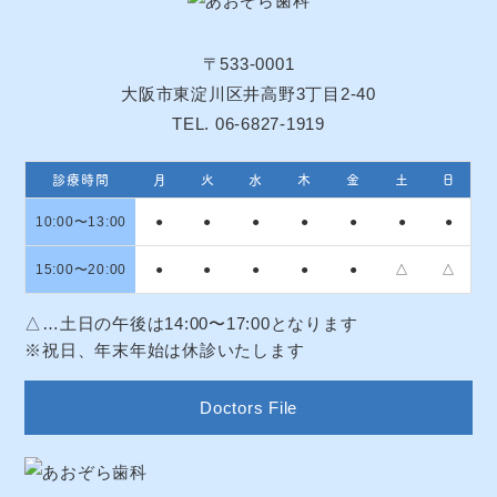
〒533-0001
大阪市東淀川区井高野3丁目2-40
TEL. 06-6827-1919
診療時間
月
火
水
木
金
土
日
10:00〜13:00
●
●
●
●
●
●
●
15:00〜20:00
●
●
●
●
●
△
△
△…土日の午後は14:00〜17:00となります
※祝日、年末年始は休診いたします
Doctors File