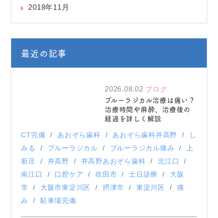
2018年11月
最近の記事
2026.08.02
ブログ
ブルーラジカル治療は痛い？
治療時間や麻酔、治療後の
経過を詳しく解説
CT完備
あおぞら歯科
あおぞら歯科井高野
し
みる
ブルーラジカル
ブルーラジカル痛み
上
新庄
井高野
井高野あおぞら歯科
北江口
南江口
口腔ケア
吹田市
土日診療
大阪
市
大阪市東淀川区
摂津市
東淀川区
痛
み
駐車場完備